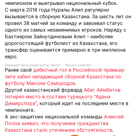
чемпионом и выигрывал национальный кубок.
С марта 2018 года Нуралы Алип регулярно
вызывается в сборную Казахстана. За шесть лет он
провел 38 матчей за команду и завоевал статус
одного из самых незаменимых игроков. Наряду с
Бахтиером Зайнутдиновым Алип - наиболее
дорогостоящий футболист из Казахстана, его
трансфер оценивается примерно в три миллиона
евро.
Скриншот трансляции матча "Зенит" - "Крылья советов".
Ранее свой
дебютный гол в Российской премьер-
лиге забил нападающий сборной Казахстана по
футболу Максим Самородов
.
Другой казахстанский форвард
Абат Аймбетов
потерял место в составе турецкого "Адана
Демирспора"
, который идет на последнем месте в
чемпионате.
А экс-защитник национальной команды
Алексей
Попов заявил, что получение гражданства
Казахстана стало стечением обстоятельств
.