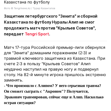
Фото ©️ Tengrinews.kz / Турар Казангапов
Защитник петербургского "Зенита" и сборной
Казахстана по футболу Нуралы Алип не смог
продолжить матч против "Крыльев Советов",
передает
Tengri Sport
.
Матч 17-тура Российской премьер-лиги обернулся
для "Зенита" домашним поражением (2:3) и
травмой ключевого защитника из Казахстана. При
счете 2:3 в пользу "Крыльев Советов" Алип
неудачно наступил на правую ногу и подвернул
стопу. На 82-й минуте игрока пришлось экстренно
заменять.
- Что произошло с Алипом? У него серьезная травма?
Он сможет сыграть с "Акроном"? Получается,
Эракович травмирован, сейчас еще и Алип. Насколько
острая ситуация?