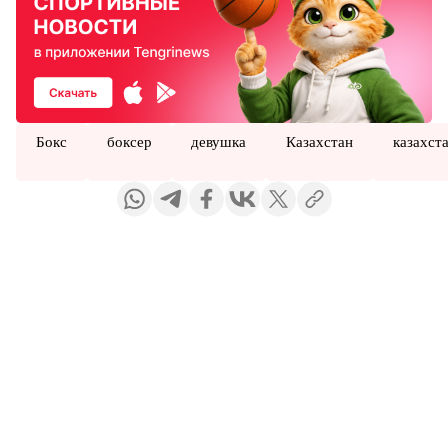
Бокс
боксер
девушка
Казахстан
казахст