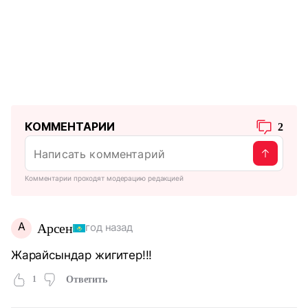
КОММЕНТАРИИ
2
Комментарии проходят модерацию редакцией
А
Арсен
год назад
Жарайсындар жигитер!!!
1
Ответить