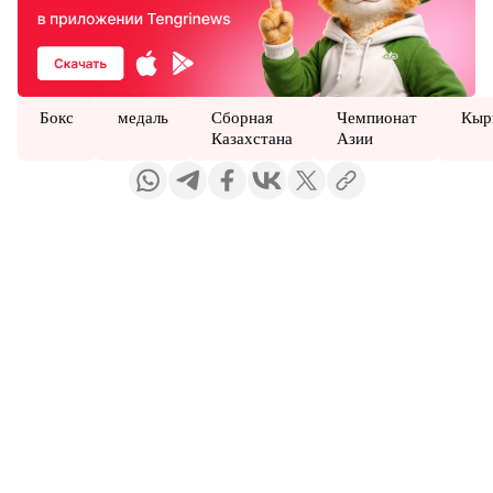
Бокс
медаль
Сборная
Чемпионат
Кыр
Казахстана
Азии