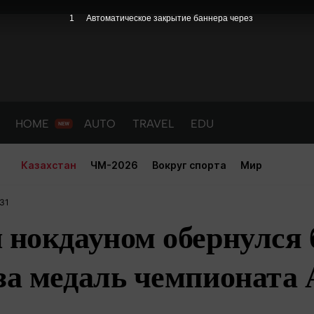
1
Автоматическое закрытие баннера через
HOME
AUTO
TRAVEL
EDU
Казахстан
ЧМ-2026
Вокруг спорта
Мир
:31
 нокдауном обернулся 
за медаль чемпионата 
PORT
HEALTH
HOME
AUTO
Новости
порт
Новости
Новости