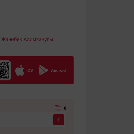
ц
Жанибек Алимханулы
0