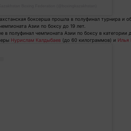
Kazakhstan Boxing Federation (@boxingkazakhstan)
захстанская боксерша прошла в полуфинал турнира и о
емпионата Азии по боксу до 19 лет.
е в полуфинал чемпионата Азии по боксу в категории 
серы
Нурислам Калдыбаев
(до 60 килограммов) и
Илья 