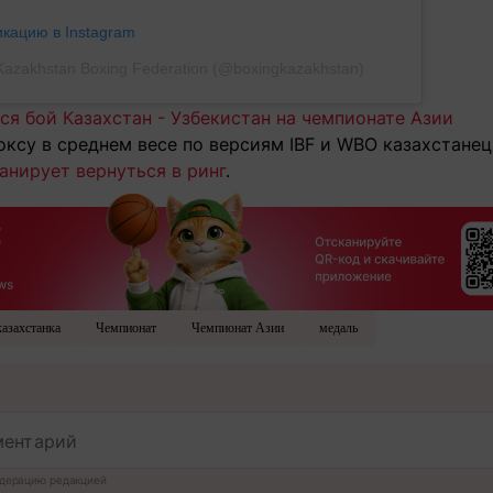
икацию в Instagram
Kazakhstan Boxing Federation (@boxingkazakhstan)
я бой Казахстан - Узбекистан на чемпионате Азии
оксу в среднем весе по версиям IBF и WBO казахстане
ланирует вернуться в ринг
.
казахстанка
Чемпионат
Чемпионат Азии
медаль
дерацию редакцией