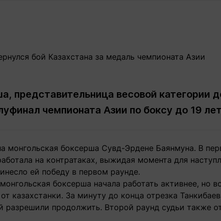
Статьи
округ спорта
Статьи
Полезное
ренды
Блоги
ига
Обзоры
емпионов
Спецпроек
а, представительница весовой категории д
луфинал чемпионата Азии по боксу до 19 ле
Контакты редакции
Вакансии
Реклама
Пресс-центр
ла монгольская боксерша Сувд-Эрдене Баянмуна. В пер
клама
аботала на контратаках, выжидая момента для наступл
+7 (700) 3 888 188
инесло ей победу в первом раунде.
монгольская боксерша начала работать активнее, но вс
 от казахстанки. За минуту до конца отрезка Танкибае
й разрешили продолжить. Второй раунд судьи также от