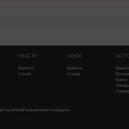
HEALTH
HOME
AUT
Новости
Новости
Новос
Статьи
Статьи
Полезн
Блоги
Обзор
Спецп
ая политика
Редакционные стандарты