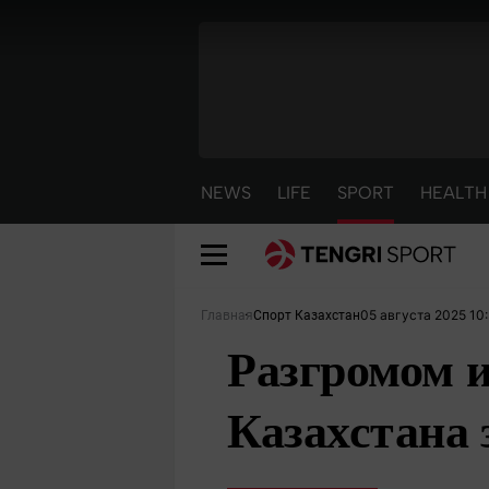
NEWS
LIFE
SPORT
HEALTH
05 августа 2025 10
Главная
Спорт Казахстан
Разгромом и
Казахстана 
NEWS
LIFE
S
Новости
Красиво
С