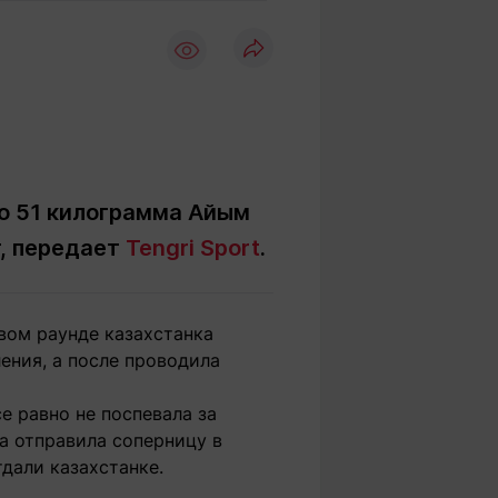
Вокруг света
Образование
Путевые
Учебные
заметки
заведения
Маршруты
ты
Заилийского
Алатау
о 51 килограмма Айым
т, передает
Tengri Sport
.
Светлая тема
вом раунде казахстанка
Мы в социальных сетях
ения, а после проводила
е равно не поспевала за
ва отправила соперницу в
дали казахстанке.