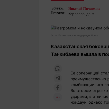
Статьи
Выгодно
В
Николай Пичененко
Погода
Полезно
Т
Корреспондент
Спецпроекты
Любопытно
Л
ч
Рейтинги
Гороскопы
Рецепты
Фото: Казахстанская федерация бокса
Казахстанская боксерш
Танкибаева вышла в по
О проекте
Ее соперницей ста
Редакция
Ре
преимущественно р
+7 (777) 001 44 99
комбинации, что пр
Во втором отрезке 
ударами, в отличие
нокдаун, однако то