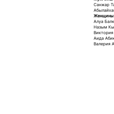
Санжар Та
Абылайхан
Женщины
Алуа Балк
Назым Кыз
Виктория 
Аида Абик
Валерия А