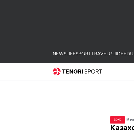
NEWS
LIFE
SPORT
TRAVEL
GUIDE
EDU
15 и
БОКС
Казахс