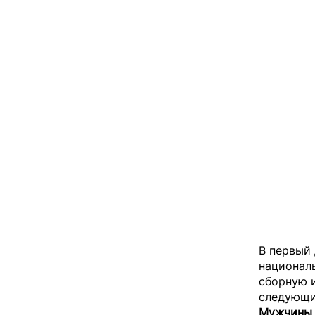
В первый 
национал
сборную 
следующий
Мужчины