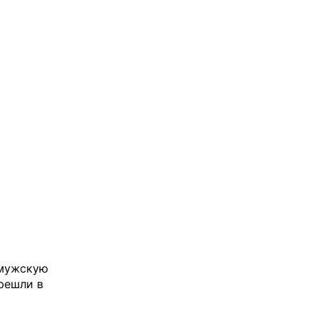
 мужскую
решли в