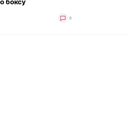
о боксу
0