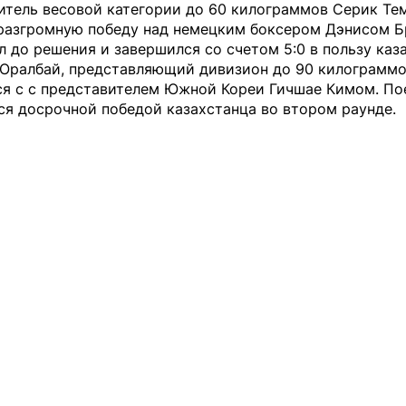
итель весовой категории до 60 килограммов Серик Т
разгромную победу над немецким боксером Дэнисом Б
 до решения и завершился со счетом 5:0 в пользу каз
 Оралбай, представляющий дивизион до 90 килограммо
ся с с представителем Южной Кореи Гичшае Кимом. По
ся досрочной победой казахстанца во втором раунде.