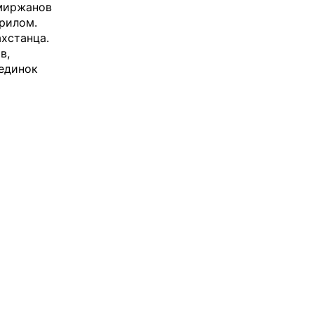
емиржанов
рилом.
ахстанца.
в,
единок