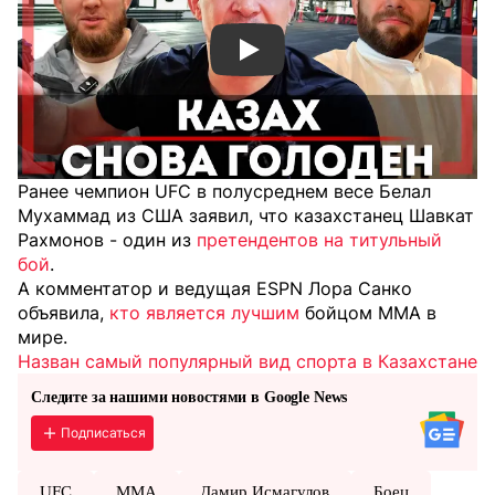
Смотреть видео YouTube
Ранее чемпион UFC в полусреднем весе Белал
Мухаммад из США заявил, что казахстанец Шавкат
Рахмонов - один из
претендентов на титульный
бой
.
А комментатор и ведущая ESPN Лора Санко
объявила,
кто является лучшим
бойцом MMA в
мире.
Назван самый популярный вид спорта в Казахстане
Следите за нашими новостями в Google News
Подписаться
UFC
MMA
Дамир Исмагулов
Боец