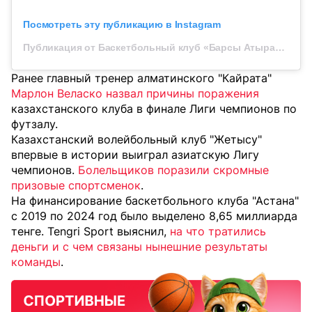
Посмотреть эту публикацию в Instagram
Публикация от Баскетбольный клуб «Барсы Атырау» (@bcbarsy)
Ранее главный тренер алматинского "Кайрата"
Марлон Веласко назвал причины поражения
казахстанского клуба в финале Лиги чемпионов по
футзалу.
Казахстанский волейбольный клуб "Жетысу"
впервые в истории выиграл азиатскую Лигу
чемпионов.
Болельщиков поразили скромные
призовые спортсменок
.
На финансирование баскетбольного клуба "Астана"
с 2019 по 2024 год было выделено 8,65 миллиарда
тенге. Tengri Sport выяснил,
на что тратились
деньги и с чем связаны нынешние результаты
команды
.