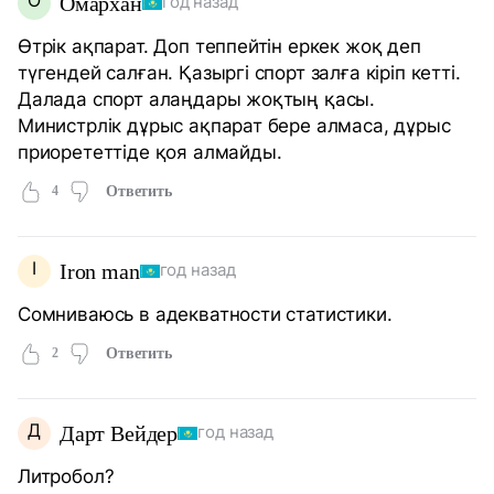
О
Омархан
год назад
Өтрік ақпарат. Доп теппейтін еркек жоқ деп
түгендей салған. Қазыргі спорт залға кіріп кетті.
Далада спорт алаңдары жоқтың қасы.
Министрлік дұрыс ақпарат бере алмаса, дұрыс
приорететтіде қоя алмайды.
4
Ответить
I
Iron man
год назад
Сомниваюсь в адекватности статистики.
2
Ответить
Д
Дарт Вейдер
год назад
Литробол?