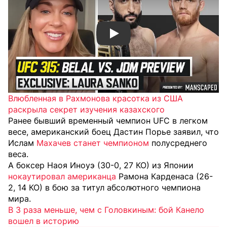
Смотреть видео YouTube
Влюбленная в Рахмонова красотка из США
раскрыла секрет изучения казахского
Ранее бывший временный чемпион UFC в легком
весе, американский боец Дастин Порье заявил, что
Ислам
Махачев станет чемпионом
полусреднего
веса.
А боксер Наоя Иноуэ (30-0, 27 КО) из Японии
нокаутировал американца
Рамона Карденаса (26-
2, 14 КО) в бою за титул абсолютного чемпиона
мира.
В 3 раза меньше, чем с Головкиным: бой Канело
вошел в историю