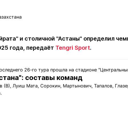
Статьи
округ спорта
Статьи
Полезное
ренды
Блоги
ига
Обзоры
емпионов
Спецпроек
йрата" и столичной "Астаны" определил чем
025 года, передаёт
Tengri Sport
.
Контакты редакции
Вакансии
Реклама
Пресс-центр
оследнего 26-го тура прошла на стадионе "Центральны
Астана": составы команд
в (В), Луиш Мата, Сорокин, Мартынович, Тапалов, Глаз
клама
.
+7 (700) 3 888 188