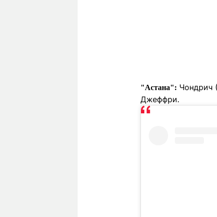
Чондрич (
"Астана":
Джеффри.