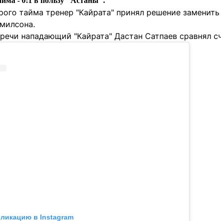
айма - 0:1 в пользу "Астаны".
рого тайма тренер "Кайрата" принял решение заменить
милсона.
речи нападающий "Кайрата" Дастан Сатпаев сравнял сч
бликацию в Instagram