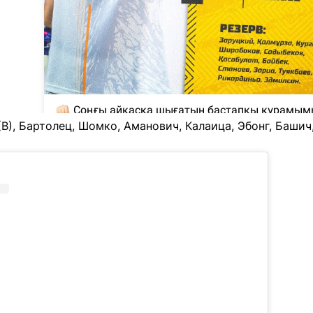
В), Бартолец, Шомко, Аманович, Калаица, Эбонг, Башич