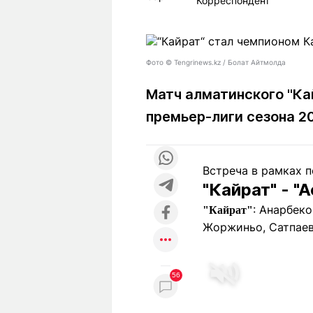
Корреспондент
Статьи
Выгодно
В
Погода
Полезно
Т
Спецпроекты
Любопытно
Л
Фото ©️ Tengrinews.kz / Болат Айтмолда
ч
Рейтинги
Гороскопы
Матч алматинского "Ка
Рецепты
премьер-лиги сезона 2
О проекте
Встреча в рамках п
"Кайрат" - "
: Анарбеко
"Кайрат"
Редакция
Ре
Жоржиньо, Сатпаев
+7 (777) 001 44 99
56