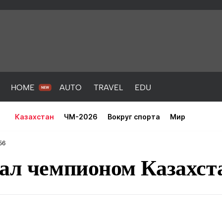
HOME
AUTO
TRAVEL
EDU
Казахстан
ЧМ-2026
Вокруг спорта
Мир
56
тал чемпионом Казахст
PORT
HEALTH
HOME
AUTO
Новости
порт
Новости
Новости