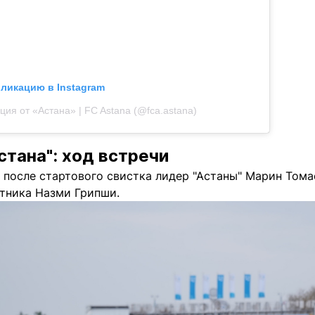
бликацию в Instagram
ция от «Астана» | FC Astana (@fca.astana)
Астана": ход встречи
 после стартового свистка лидер "Астаны" Марин Тома
тника Назми Грипши.