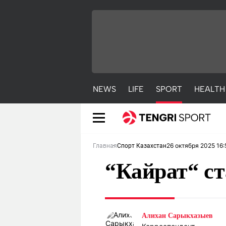
NEWS
LIFE
SPORT
HEALTH
26 октября 2025 16:
Главная
Спорт Казахстан
“Кайрат“ с
NEWS
LIFE
S
Алихан Сарыкхазыев
Новости
Красиво
С