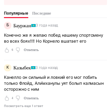
Популярные
Последние
Б
Бауржан
3 года назад
Конечно же я желаю побед нашему спортсмену
во всех боях!!!! Но Корнело вшатает его
6
Ответить
К
Казыбек
3 года назад
Канелло он сильный и ловкий его мог побить
только Флойд, Али́мханулы уят болып калмасын
осторожно с ним
4
Ответить
Посмотреть еще 1 ответ