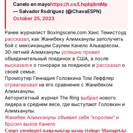
Canelo en mayo
https://t.co/LhqdqibmMp
— Salvador Rodriguez (@ChavaESPN)
October 25, 2023
Ранее журналист Boxingscene.com Ханс Темистоуд
рассказал
, как Жанибеку Алимханулы заполучить
бой с мексиканцем Саулем Канело Альваресом.
30-летний Алимханулы
успешно провел
объединительный поединок в США, а после
высказался
о гонораре за поединок и
рассказал
о
своей семье.
Промоутер Геннадия Головкина Том Леффлер
отреагировал
на его сравнение с Жанибеком
Алимханулы.
Авторитетный журнал The Ring
выбрал
нового
лидера в среднем весе, где выступают Головкин и
Алимханулы.
Жанибек Алимханулы объявил себя "королем" и
бросил вызов Канело
Спорт әлеміндегі жаңалықтар қазақ тілінде: Massaget.kz