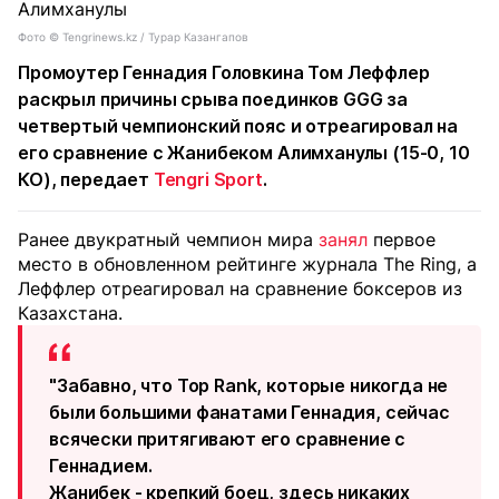
Фото ©️ Tengrinews.kz / Турар Казангапов
Промоутер Геннадия Головкина Том Леффлер
раскрыл причины срыва поединков GGG за
четвертый чемпионский пояс и отреагировал на
его сравнение с Жанибеком Алимханулы (15-0, 10
КО), передает
Tengri Sport
.
Ранее двукратный чемпион мира
занял
первое
место в обновленном рейтинге журнала The Ring, а
Леффлер отреагировал на сравнение боксеров из
Казахстана.
"Забавно, что Top Rank, которые никогда не
были большими фанатами Геннадия, сейчас
всячески притягивают его сравнение с
Геннадием.
Жанибек - крепкий боец, здесь никаких