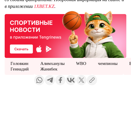
в приложении
1XBET.KZ
.
Головкин
Алимханулы
WBO
чемпионы
Геннадий
Жанибек