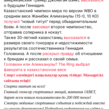
американский тренер Джонатан Бэнкс
высказался
о будущем Геннадия.
Казахстанский чемпион мира по версии WBO в
среднем весе Жанибек Алимханулы (15-0, 10 КО)
получил
"новый титул" перед объединительным
боем. А после
завоевал
второе чемпионство,
отправив соперника в нокаут.
Также 30-летний казахстанец
высказался
о
размере своего гонорара и недостижимости
результатов соотечественника Геннадия
Головкина. А после
раскрыл правду
об отношении
к брендам и рассказал о своей семье.
Головкин или Алимханулы? The Ring выбрал
фаворита в казахстанском весе
Спорт әлеміндегі жаңалықтар қазақ тілінде: Massaget.kz
сайтына өтіңіз!
Спорта хватит на всех!
Главный спонсор спортивных эмоций, компания 1XBET,
дарит всем новым пользователям до 200 000 тенге!
Смотри любимые спортивные события и побеждай вместе
со своими фаворитами! Подробная информация на сайте и