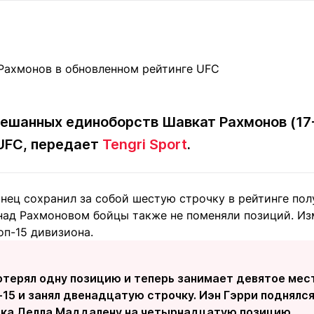
Статьи
округ спорта
Статьи
Полезное
ренды
Блоги
ига
Обзоры
емпионов
Спецпроек
ешанных единоборств Шавкат Рахмонов (17-
UFC, передает
Tengri Sport
.
Контакты редакции
Вакансии
Реклама
Пресс-центр
нец сохранил за собой шестую строчку в рейтинге пол
ад Рахмоновом бойцы также не поменяли позиций. Из
клама
оп-15 дивизиона.
+7 (700) 3 888 188
отерял одну позицию и теперь занимает девятое мест
-15 и занял двенадцатую строчку. Иэн Гэрри поднялс
ка Делла Маддалену на четырнадцатую позицию.