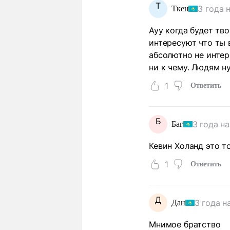
Т
3 года 
Ткен
Ауу когда будет тв
интересуют что ты 
абсолютно не интер
ни к чему. Людям н
1
Ответить
Б
3 года н
Баг
Кевин Холанд это т
1
Ответить
Д
3 года н
Дан
Мнимое братство