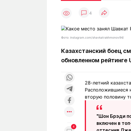
Статьи
Выгодно
В
4
Погода
Полезно
Т
Спецпроекты
Любопытно
Л
ч
Рейтинги
Гороскопы
Фото: instagram.com/shavkatrakhmonov94/
Рецепты
Казахстанский боец см
обновленном рейтинге 
О проекте
28-летний казахста
Расположившиеся н
Редакция
Ре
вторую половину т
+7 (777) 001 44 99
"Шон Брэди п
включен в топ
4
оттеснив Дже