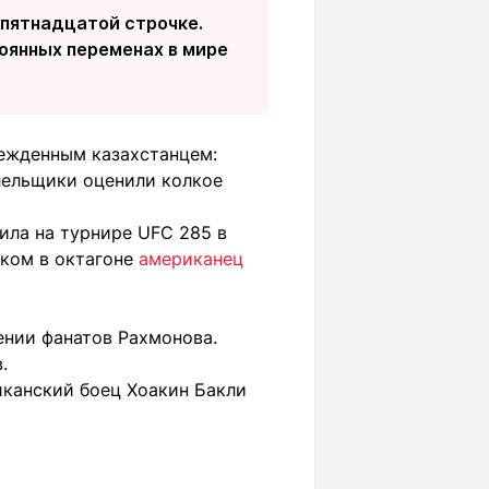
 пятнадцатой строчке.
оянных переменах в мире
бежденным казахстанцем:
лельщики оценили колкое
ла на турнире UFC 285 в
нком в октагоне
американец
ении фанатов Рахмонова.
.
иканский боец Хоакин Бакли