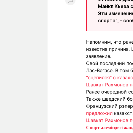
Майкл Кьеза с
Эти изменени
спорта", - с
Напомним, что ран
известна причина.
заявление.
Свой последний по
Лас-Вегасе. В том
"сцепился" с казах
Шавкат Рахмонов п
Ранее очередной с
Также шведский б
Французский рэпер
предложил
казахст
Шавкат Рахмонов п
Спорт әлеміндегі жаңа