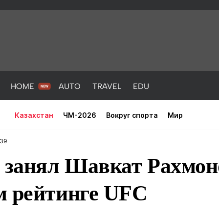
HOME
AUTO
TRAVEL
EDU
Казахстан
ЧМ-2026
Вокруг спорта
Мир
:39
 занял Шавкат Рахмон
м рейтинге UFC
PORT
HEALTH
HOME
AUTO
Новости
порт
Новости
Новости