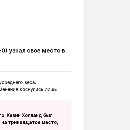
Вокруг света
Образование
Путевые
Учебные
заметки
заведения
Маршруты
ты
Заилийского
Алатау
0) узнал свое место в
Светлая тема
усреднего веса.
менения коснулись лишь
Мы в социальных сетях
о. Кевин Холланд был
я на тринадцатое место,