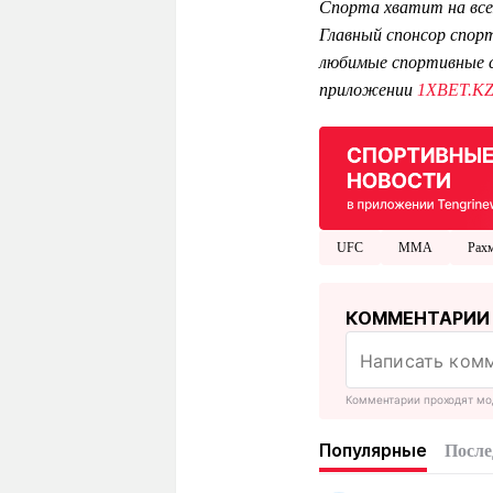
Спорта хватит на все
Главный спонсор спор
любимые спортивные с
приложении
1XBET.K
UFC
ММА
Рах
КОММЕНТАРИИ
Комментарии проходят мо
Популярные
После