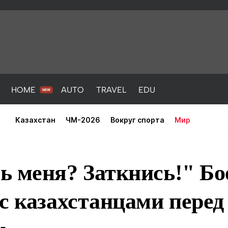
HOME
AUTO
TRAVEL
EDU
Казахстан
ЧМ-2026
Вокруг спорта
Мир
ь меня? Заткнись!" Б
с казахстанцами перед 
PORT
HEALTH
HOME
AUTO
Новости
порт
Новости
Новости