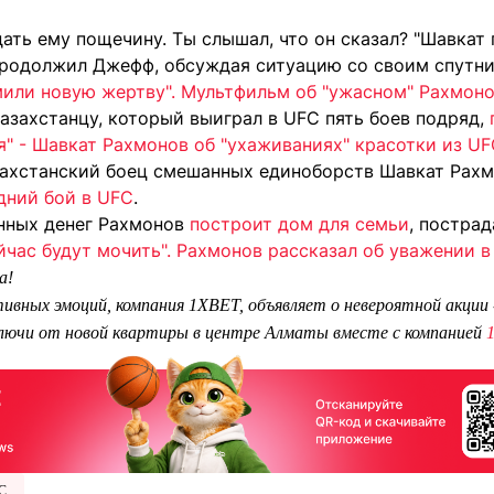
дать ему пощечину. Ты слышал, что он сказал? "Шавкат 
- продолжил Джефф, обсуждая ситуацию со своим спутн
мили новую жертву". Мультфильм об "ужасном" Рахмоно
азахстанцу, который выиграл в UFC пять боев подряд,
я" - Шавкат Рахмонов об "ухаживаниях" красотки из U
захстанский боец смешанных единоборств Шавкат Рахм
дний бой в UFC
.
енных денег Рахмонов
построит дом для семьи
, пострад
йчас будут мочить". Рахмонов рассказал об уважении 
а!
ивных эмоций, компания 1XBET, объявляет о невероятной акции
ключи от новой квартиры в центре Алматы вместе с компанией
C