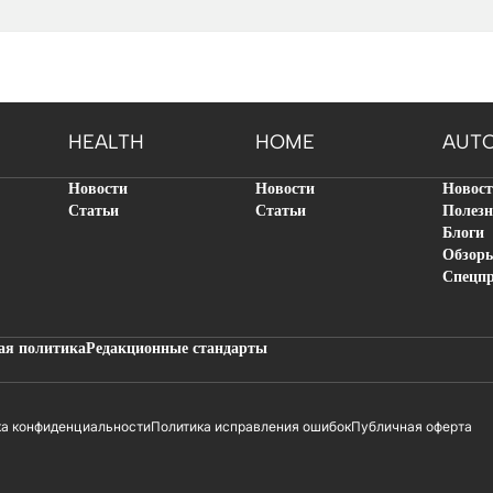
HEALTH
HOME
AUT
Новости
Новости
Новос
Статьи
Статьи
Полезн
Блоги
Обзор
Спецп
ая политика
Редакционные стандарты
ка конфиденциальности
Политика исправления ошибок
Публичная оферта