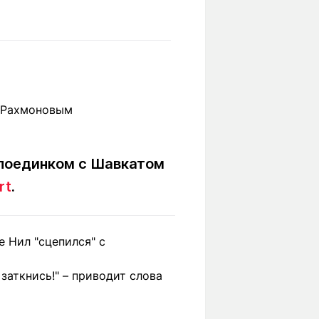
Вокруг света
Образование
Путевые
Учебные
заметки
заведения
Маршруты
ты
Заилийского
Алатау
 поединком с Шавкатом
Светлая тема
rt
.
Мы в социальных сетях
е Нил "сцепился" с
заткнись!" – приводит слова