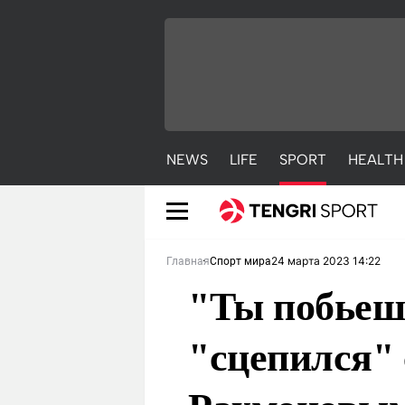
NEWS
LIFE
SPORT
HEALTH
24 марта 2023 14:22
Главная
Спорт мира
"Ты побьеш
"сцепился" 
NEWS
LIFE
S
Новости
Красиво
С