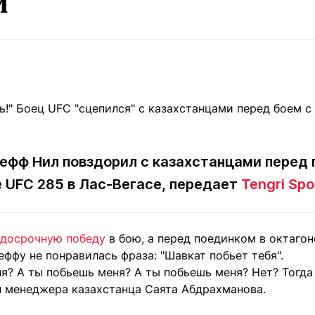
м
Статьи
округ спорта
Статьи
Полезное
ренды
Блоги
ига
Обзоры
емпионов
Спецпроек
ефф Нил повздорил с казахстанцами перед
Контакты редакции
Вакансии
Реклама
Пресс-центр
 UFC 285 в Лас-Вегасе, передает
Tengri Spo
клама
досрочную победу
в бою, а перед поединком в октагон
+7 (700) 3 888 188
ффу не понравилась фраза: "Шавкат побьет тебя".
я? А ты побьешь меня? А ты побьешь меня? Нет? Тогда 
л менеджера казахстанца Саята Абдрахманова.