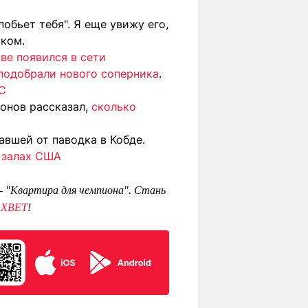
побьет тебя". Я еще увижу его,
иком.
ве появился в сети
подобрали нового соперника
.
FC
онов рассказал,
сколько
авшей от паводка в Кобде.
в залах США
 - "Квартира для чемпиона". Стань
1XBET
!