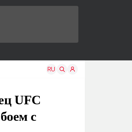
оец UFC
боем с
TRAVEL
EDU
Моя страна
Новости