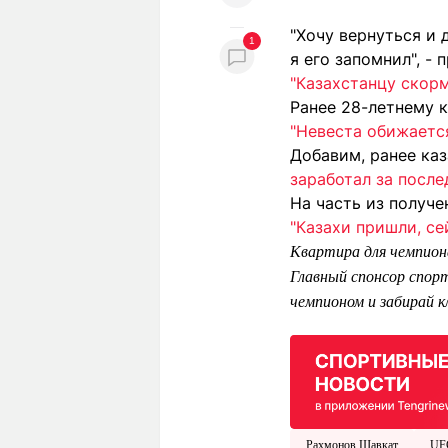
"Хочу вернуться и 
1
я его запомнил", 
"Казахстанцу скор
Ранее 28-летнему к
"Невеста обижаетс
Добавим, ранее ка
заработал за после
На часть из получ
"Казахи пришли, се
Квартира для чемпион
Главный спонсор спорт
чемпионом и забирай 
Рахмонов Шавкат
UF