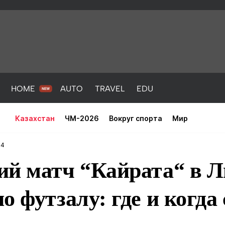
HOME
AUTO
TRAVEL
EDU
Казахстан
ЧМ-2026
Вокруг спорта
Мир
44
ий матч “Кайрата“ в Л
о футзалу: где и когда
PORT
HEALTH
HOME
AUTO
Новости
порт
Новости
Новости