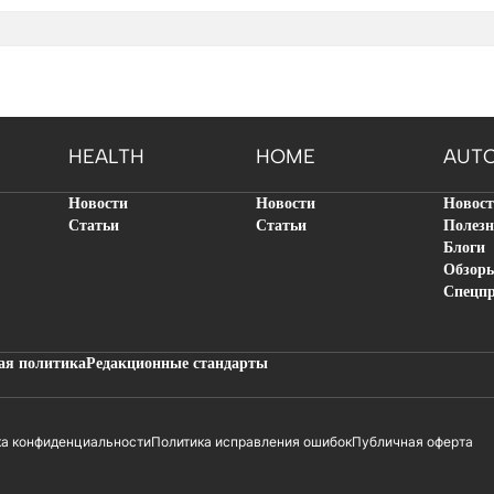
HEALTH
HOME
AUT
Новости
Новости
Новос
Статьи
Статьи
Полезн
Блоги
Обзор
Спецп
ая политика
Редакционные стандарты
ка конфиденциальности
Политика исправления ошибок
Публичная оферта