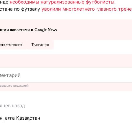
анде
необходимы натурализованные футболисты
.
хстана по футзалу
уволили многолетнего главного трен
шими новостями в Google News
ига чемпионов
Трансляция
дерацию редакцией
яцев назад
, алға Қазақстан