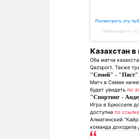
Посмотреть эту пу
Публикация от «С
Казахстан в
Оба матча казахст
Qazsport. Также тр
"Семей" - "Пяст":
Матч в Семее начне
будет увидеть
по э
"Спортинг - Андер
Игра в Брюсселе до
доступна
по ссылк
Алматинский "Кайр
команда доходила д