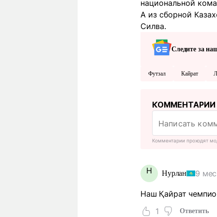
национальной ком
А из сборной Каза
Силва.
Следите за на
Футзал
Кайрат
Л
КОММЕНТАРИИ
Комментарии проходят мо
Н
9 мес
Нурлан
Наш Қайрат чемпион
1
Ответить