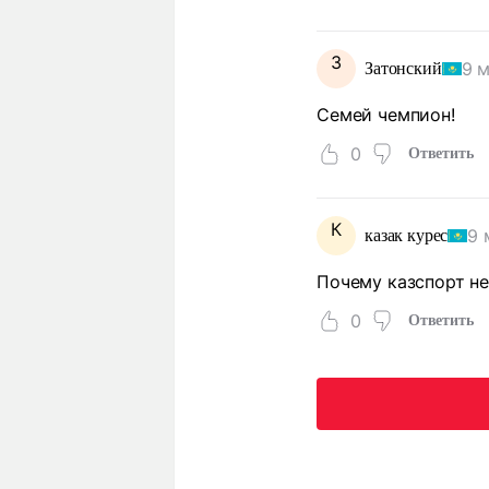
З
9 
Затонский
Семей чемпион!
0
Ответить
К
9 
казак курес
Почему казспорт не
0
Ответить