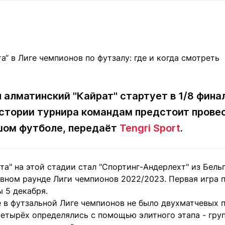
Статьи
округ спорта
Статьи
Полезное
ренды
Блоги
ига
Обзоры
емпионов
Спецпроек
ря алматинский "Кайрат" стартует в 1/8 фин
истории турнира командам предстоит провес
Контакты редакции
Вакансии
Реклама
Пресс-центр
ьшом футболе, передаёт
Tengri Sport
.
клама
а" на этой стадии стал "Спортинг-Андерлехт" из Бель
+7 (700) 3 888 188
вном раунде Лиги чемпионов 2022/2023. Первая игра п
ы 5 декабря.
е в футзальной Лиге чемпионов не было двухматчевых 
четырёх определялись с помощью элитного этапа - гру