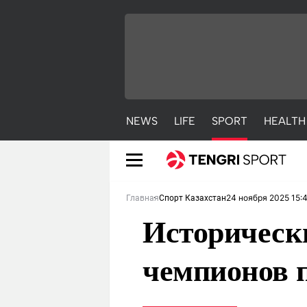
NEWS
LIFE
SPORT
HEALTH
24 ноября 2025 15:
Главная
Спорт Казахстан
Историческ
чемпионов п
NEWS
LIFE
S
Новости
Красиво
С