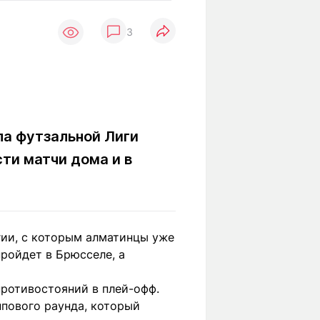
Вокруг света
Образование
3
Путевые
Учебные
заметки
заведения
Маршруты
ты
Заилийского
Алатау
ала футзальной Лиги
ти матчи дома и в
Светлая тема
Мы в социальных сетях
гии, с которым алматинцы уже
ройдет в Брюсселе, а
противостояний в плей-офф.
ппового раунда, который