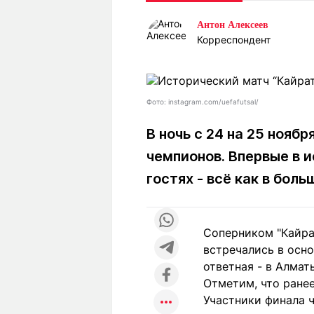
Статьи
Выгодно
В
Антон Алексеев
Погода
Полезно
Т
Корреспондент
Спецпроекты
Любопытно
Л
ч
Рейтинги
Гороскопы
Рецепты
Фото: instagram.com/uefafutsal/
В ночь с 24 на 25 нояб
чемпионов. Впервые в 
О проекте
гостях - всё как в бол
Редакция
Ре
Соперником "Кайрат
+7 (777) 001 44 99
встречались в осно
ответная - в Алмат
Отметим, что ране
Участники финала 