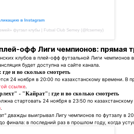
бликацию в Instagram
емей» футзал клубы | Futsal Club Semey (@fcsemey)
 плей-офф Лиги чемпионов: прямая 
анских клубов в плей-офф футзальной Лиги чемпионов 
ансляция будет доступна на сайте канала.
 где и во сколько смотреть
тся 24 ноября в 20:00 по казахстанскому времени. В 
той ссылке
.
лехт" - "Кайрат": где и во сколько смотреть
лжна стартовать 24 ноября в 23:50 по казахстанскому
е
.
ат" дважды выигрывал Лигу чемпионов по футзалу в 20
о финала: в последний раз в прошлом году, когда усту