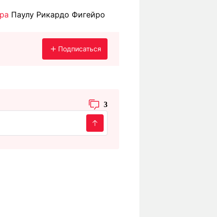
ера
Паулу Рикардо Фигейро
Подписаться
3