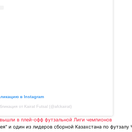
бликацию в Instagram
бликация от Kairat Futsal (@afckairat)
" вышли в плей-офф футзальной Лиги чемпионов
ея" и один из лидеров сборной Казахстана по футзалу 