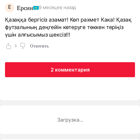
Е
Ерсин
9 месяцев назад
Қазаққа бергісіз азамат! Көп рахмет Кака! Қазақ
футзалының деңгейін көтеруге төккен теріңіз
үшін алғысымыз шексіз!!!
3
Ответить
2 комментария
Загрузка...