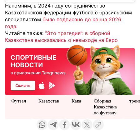
Напомним, в 2024 году сотрудничество
Казахстанской федерации футбола с бразильским
специалистом
было подписано до конца 2026
года
.
Читайте также:
“Это трагедия“: в сборной
Казахстана высказались о невыходе на Евро
Футзал
Казахстан
Кака
Сборная
трен
Казахстана
по футзалу