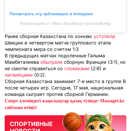
Посмотреть эту публикацию в Instagram
Публикация от Viktor Svedberg (@vsvedberg)
Ранее сборная Казахстана по хоккею
уступила
Швеции в четвертом матче группового этапа
чемпионата мира со счетом 1:3
В предыдущих матчах подопечные Галыма
Мамбеталиева
обыграли
сборную Франции (3:1), но
не смогли справиться со
словаками
(2:6) и
латвийцами
(0:2).
Сборная Казахстана занимает 7-е место в группе B
после четырех игр. Сегодня, 17 мая, национальная
команда сыграет против сборной Германии.
Спорт әлеміндегі жаңалықтар қазақ тілінде: Massaget.kz
сайтына өтіңіз!