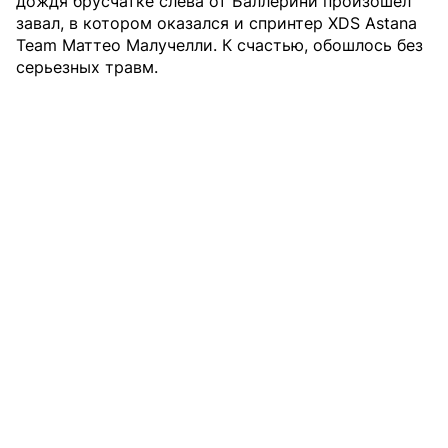
дождя брусчатке слева от Баллерини произошел
завал, в котором оказался и спринтер XDS Astana
Team Маттео Малучелли. К счастью, обошлось без
серьезных травм.