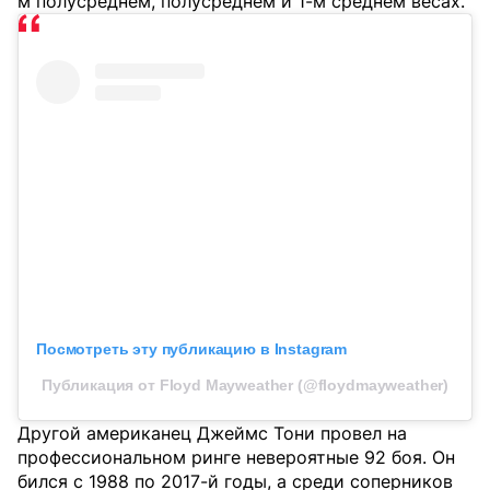
м полусреднем, полусреднем и 1-м среднем весах.
Посмотреть эту публикацию в Instagram
Публикация от Floyd Mayweather (@floydmayweather)
Другой американец Джеймс Тони провел на
профессиональном ринге невероятные 92 боя. Он
бился с 1988 по 2017-й годы, а среди соперников