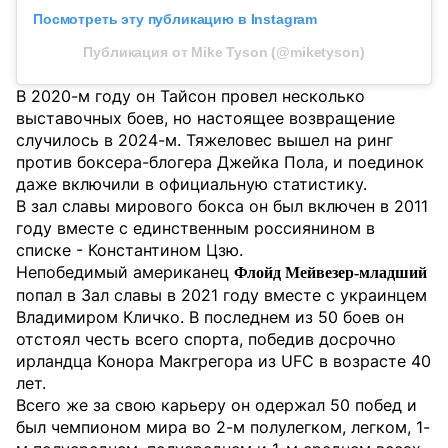
Посмотреть эту публикацию в Instagram
Публикация от Mike Tyson (@miketyson)
В 2020-м году он Тайсон провел несколько
выставочных боев, но настоящее возвращение
случилось в 2024-м. Тяжеловес вышел на ринг
против боксера-блогера Джейка Пола, и поединок
даже включили в официальную статистику.
В зал славы мирового бокса он был включен в 2011
году вместе с единственным россиянином в
списке - Константином Цзю.
Непобедимый американец
Флойд Мейвезер-младший
попал в Зал славы в 2021 году вместе с украинцем
Владимиром Кличко. В последнем из 50 боев он
отстоял честь всего спорта, победив досрочно
ирландца Конора Макгрегора из UFC в возрасте 40
лет.
Всего же за свою карьеру он одержал 50 побед и
был чемпионом мира во 2-м полулегком, легком, 1-