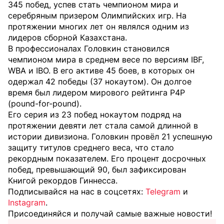
345 побед, успев стать чемпионом мира и
серебряным призером Олимпийских игр. На
протяжении многих лет он являлся одним из
лидеров сборной Казахстана.
В профессионалах Головкин становился
чемпионом мира в среднем весе по версиям IBF,
WBA и IBO. В его активе 45 боев, в которых он
одержал 42 победы (37 нокаутом). Он долгое
время был лидером мирового рейтинга P4P
(pound-for-pound).
Его серия из 23 побед нокаутом подряд на
протяжении девяти лет стала самой длинной в
истории дивизиона. Головкин провёл 21 успешную
защиту титулов среднего веса, что стало
рекордным показателем. Его процент досрочных
побед, превышающий 90, был зафиксирован
Книгой рекордов Гиннесса.
Подписывайся на нас в соцсетях:
Telegram
и
Instagram
.
Присоединяйся и получай самые важные новости!