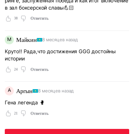
ринге, заслуженная победа и как итог включение
в зал боксерской славы💪🏻
38
Ответить
М
Майкин
8 месяцев назад
Круто!! Рада,что достижения GGG достойны
истории
24
Ответить
А
Аргын
8 месяцев назад
Гена легенда 🥊
21
Ответить