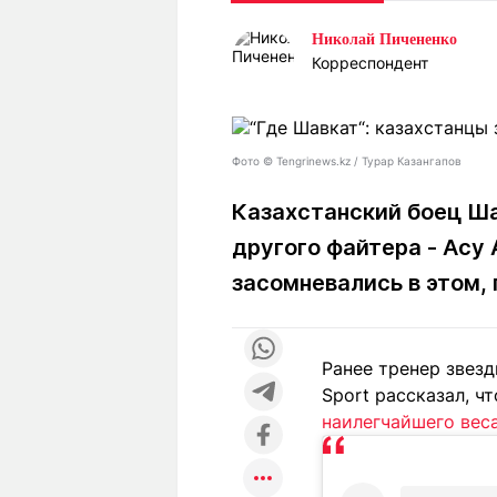
Статьи
Выгодно
В
Николай Пичененко
Погода
Полезно
Т
Корреспондент
Спецпроекты
Любопытно
Л
ч
Рейтинги
Гороскопы
Рецепты
Фото © Tengrinews.kz / Турар Казангапов
Казахстанский боец Ша
другого файтера - Асу
О проекте
засомневались в этом,
Редакция
Ре
Ранее тренер звез
+7 (777) 001 44 99
Sport рассказал, ч
наилегчайшего вес