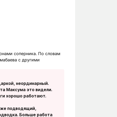
онами соперника. По словам
лмабаева с другими
даркой, неординарный.
та Максума это видели.
Ноги хорошо работают.
уже подводящий,
подводка. Больше работа