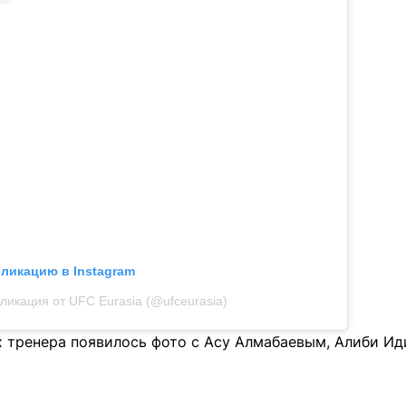
бликацию в Instagram
ликация от UFC Eurasia (@ufceurasia)
х тренера появилось фото с Асу Алмабаевым, Алиби И