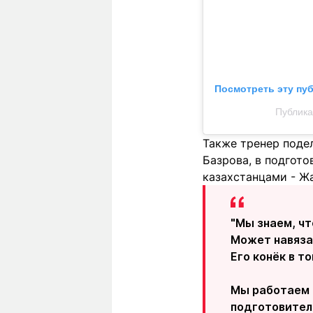
Посмотреть эту пу
Публика
Также тренер поде
Базрова, в подгот
казахстанцами - Ж
"Мы знаем, чт
Может навяза
Его конёк в т
Мы работаем 
подготовител