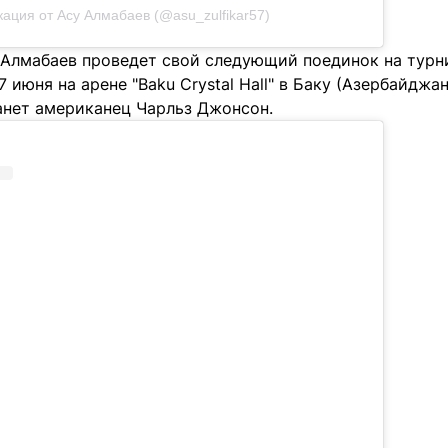
ация от Асу Алмабаев (@asu_zulfikar57)
Алмабаев проведет свой следующий поединок на турнир
 июня на арене "Baku Crystal Hall" в Баку (Азербайджан
анет американец Чарльз Джонсон.