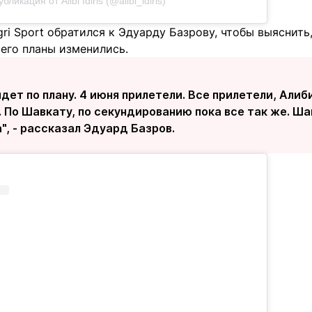
бликация от Alibi Idiris (@alibi_idiris)
ri Sport обратился к Эдуарду Базрову, чтобы выяснить
его планы изменились.
дет по плану. 4 июня прилетели. Все прилетели, Али
 По Шавкату, по секундированию пока все так же. Ш
, - рассказал Эдуард Базров.