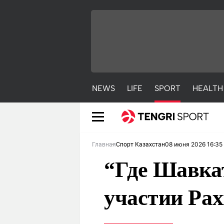
NEWS
LIFE
SPORT
HEALTH
08 июня 2026 16:35
Главная
Спорт Казахстан
“Где Шавкат
участии Ра
NEWS
LIFE
S
Новости
Красиво
С