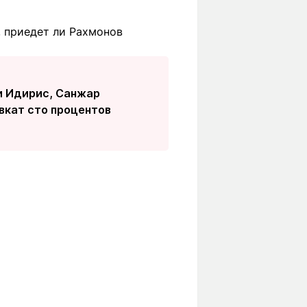
, приедет ли Рахмонов
би Идирис, Санжар
авкат сто процентов