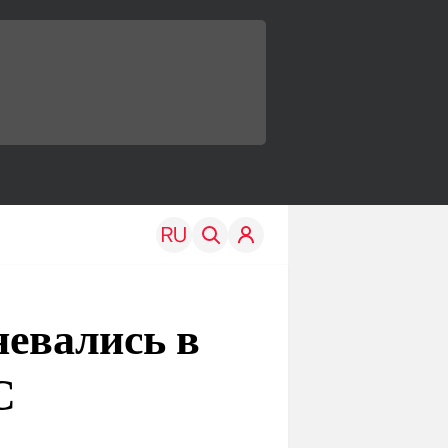
невались в
C
TRAVEL
EDU
Моя страна
Новости