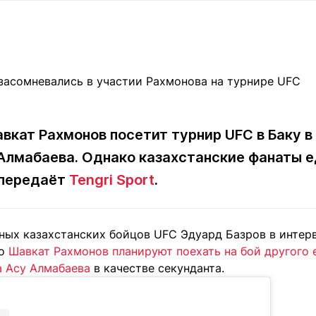
Статьи
округ спорта
Статьи
Полезное
ренды
Блоги
ига
Обзоры
емпионов
Спецпроек
вкат Рахмонов посетит турнир UFC в Баку в
 Алмабаева. Однако казахстанские фанаты 
Контакты редакции
Вакансии
Реклама
Пресс-центр
 передаёт
Tengri Sport
.
клама
дных казахстанских бойцов UFC Эдуард Базров в интер
+7 (700) 3 888 188
то
Шавкат Рахмонов планируют поехать на бой другого 
а Асу Алмабаева
в качестве секунданта.