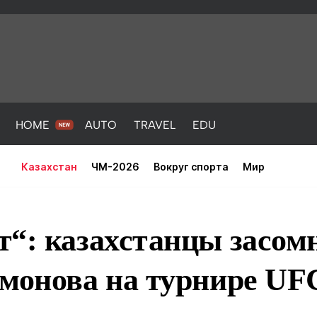
HOME
AUTO
TRAVEL
EDU
Казахстан
ЧМ-2026
Вокруг спорта
Мир
“: казахстанцы засом
хмонова на турнире UF
PORT
HEALTH
HOME
AUTO
Новости
порт
Новости
Новости