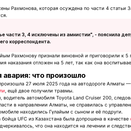
ены Рахмонова, которая осуждена по части 4 статьи 3
ся.
ье части 3, 4 исключены из амнистии", - пояснила де
шего корреспондента.
айым Рахмонову признали виновной и приговорили к 5 
ия наказания отложен на 5 лет, так как она воспитыва
 авария: что произошло
произошла 27 июля 2025 года на автодороге Алматы — 
ли
, ещё двое получили травмы.
 водитель автомобиля Toyota Land Cruiser 200, следо
асти в направлении Алматы, не справилась с управлен
омобиле находились Гүлайым с сыном и её подруги.
а бойца UFC из Казахстана была допрошена в качестве
одчеркивалось, что она находится на лечении и следст