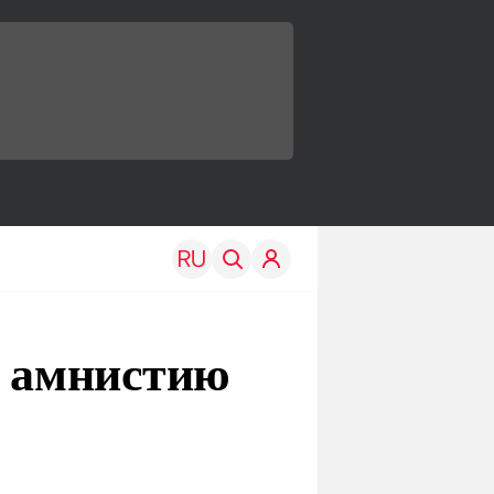
д амнистию
TRAVEL
EDU
Моя страна
Новости