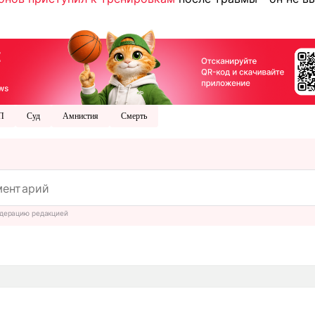
П
Суд
Амнистия
Смерть
дерацию редакцией