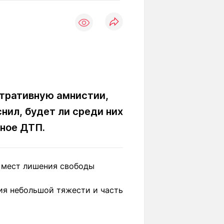
Вокруг света
Образование
Путевые
Учебные
заметки
заведения
Маршруты
ты
Заилийского
Алатау
стративную амнистии,
нил, будет ли среди них
Светлая тема
ное ДТП.
Мы в социальных сетях
 мест лишения свободы
ия небольшой тяжести и часть