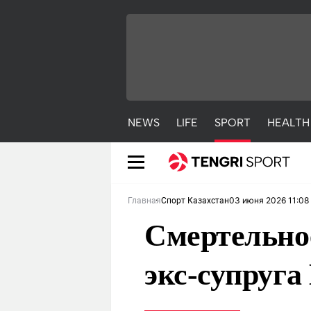
NEWS
LIFE
SPORT
HEALTH
03 июня 2026 11:08
Главная
Спорт Казахстан
Смертельно
экс-супруг
NEWS
LIFE
S
Новости
Красиво
С