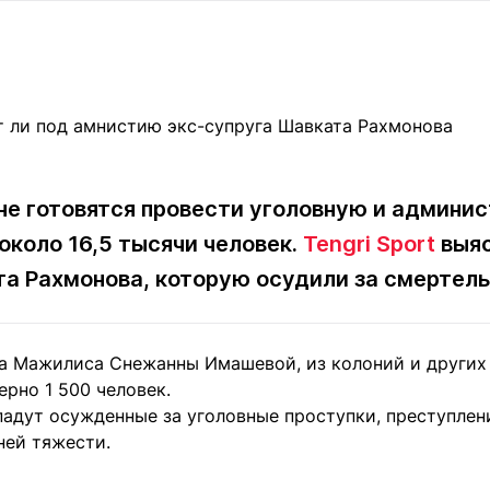
Статьи
округ спорта
Статьи
Полезное
ренды
Блоги
ига
Обзоры
емпионов
Спецпроек
ане готовятся провести уголовную и админи
около 16,5 тысячи человек.
Tengri Sport
выяс
Контакты редакции
Вакансии
Реклама
Пресс-центр
а Рахмонова, которую осудили за смертель
клама
а Мажилиса Снежанны Имашевой, из колоний и других
+7 (700) 3 888 188
рно 1 500 человек.
адут осужденные за уголовные проступки, преступлен
ней тяжести.