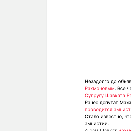
Незадолго до объя
Рахмоновым
. Все 
Супругу Шавката Р
Ранее депутат Маж
проводится амнист
Стало известно, ч
амнистии.
А сам Шавкат
Рахм