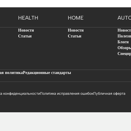
HEALTH
HOME
AUT
Новости
Новости
Новос
Статьи
Статьи
Полезн
Блоги
Обзор
Спецп
ая политика
Редакционные стандарты
ка конфиденциальности
Политика исправления ошибок
Публичная оферта