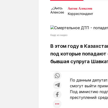
Статьи
Выгодно
В
Антон Алексеев
Погода
Полезно
Т
Корреспондент
Спецпроекты
Любопытно
Л
ч
Рейтинги
Гороскопы
Рецепты
Кадр из видео
В этом году в Казахст
под которые попадают 
О проекте
бывшая супруга Шавкат
Редакция
Ре
По данным депутат
+7 (777) 001 44 99
смогут выйти приме
Под амнистию подп
преступлений сред