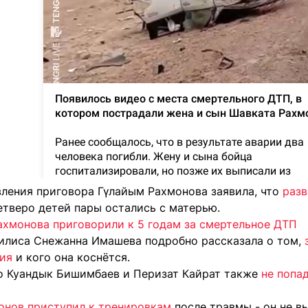
вления приговора Гүлайым Рахмонова заявила, что
разв
четверо детей пары остались с матерью.
ахмонова приговорили к 5 годам за смертельное ДТП
илиса Снежанна Имашева подробно рассказала о том,
ия
и кого она коснётся.
то Куандык Бишимбаев и Перизат Кайрат также
не попа
онов приступил к тренировкам
после травмы - он не в