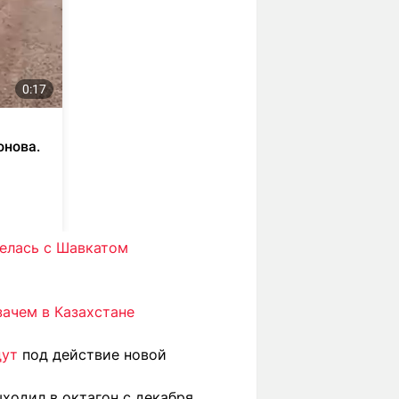
елась с Шавкатом
зачем в Казахстане
дут
под действие новой
ыходил в октагон с декабря