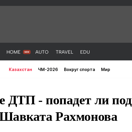
HOME
AUTO
TRAVEL
EDU
Казахстан
ЧМ-2026
Вокруг спорта
Мир
е ДТП - попадет ли по
а Шавката Рахмонова
PORT
HEALTH
HOME
AUTO
Новости
порт
Новости
Новости