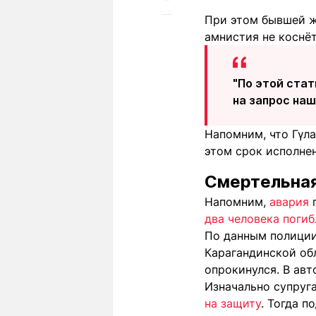
При этом бывшей ж
амнистия не коснёт
"По этой стат
на запрос на
Напомним, что Гүл
этом срок исполнен
Смертельная
Напомним,
авария
два человека погиб
По данным полиции,
Карагандинской обл
опрокинулся. В авт
Изначально супруг
на защиту
. Тогда п