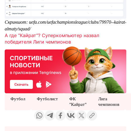
Скриншот: uefa.com/uefachampionsleague/clubs/79970--kairat-
almaty/squad/
А где “Кайрат“? Суперкомпьютер назвал
победителя Лиги чемпионов
Футбол
Футболист
ФК
Лига
"Кайрат"
чемпионов