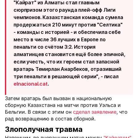
"Кайрат" из Алматы стал главным
сюрпризом этого раунда плей-офф Лиги
чемпионов. Казахстанская команда сумела
продержаться 210 минут против "Селтика"
- команды с историей - и обеспечила себе
место в числе 36 лучших в Европе по
пенальти со счётом 3:2. История
алматинцев становится ещё более эпичной,
если учесть, что их героем стал запасной
вратарь Темирлан Анарбеков, отразивший
три пенальти в решающей серии", - писал
elnacional.cat
.
Затем вратарь был вызван в национальную
сборную Казахстана на матчи против Уэльса и
Бельгии. В связи с этим он
сделал заявление
, что
рад возвращению в состав сборной.
Злополучная травма
Напомним, во вчерашнем матче между
"Кайратом"