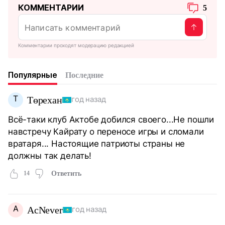
КОММЕНТАРИИ
5
Комментарии проходят модерацию редакцией
Популярные
Последние
Т
Төрехан
год назад
Всё-таки клуб Актобе добился своего...Не пошли
навстречу Кайрату о переносе игры и сломали
вратаря... Настоящие патриоты страны не
должны так делать!
14
Ответить
A
AcNever
год назад