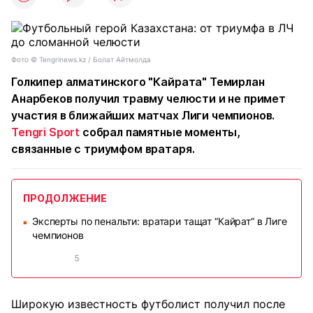
Фото ©️ Tengrinews.kz / Болат Айтмолда
Голкипер алматинского "Кайрата" Темирлан
Анарбеков получил травму челюсти и не примет
участия в ближайших матчах Лиги чемпионов.
Tengri Sport
собрал памятные моменты,
связанные с триумфом вратаря.
ПРОДОЛЖЕНИЕ
Эксперты по пенальти: вратари тащат “Кайрат“ в Лиге
■
чемпионов
5
Широкую известность футболист получил после