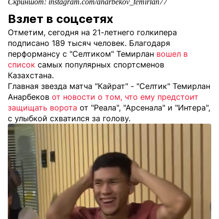
Скриншот: instagram.com/anarbekov_temirlan77
Взлет в соцсетях
Отметим, сегодня на 21-летнего голкипера
подписано 189 тысяч человек. Благодаря
перформансу с "Селтиком" Темирлан
вошел в
список
самых популярных спортсменов
Казахстана.
Главная звезда матча "Кайрат" - "Селтик" Темирлан
Анарбеков
от новости о том, что ему предстоит
защищать ворота
от "Реала", "Арсенала" и "Интера",
с улыбкой схватился за голову.