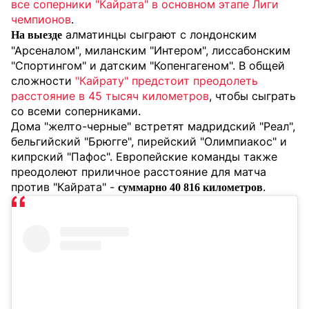
все соперники "Кайрата" в основном этапе Лиги
чемпионов
.
алматинцы сыграют с лондонским
На выезде
"Арсеналом", миланским "Интером", лиссабонским
"Спортингом" и датским "Копенгагеном". В общей
сложности
"Кайрату" предстоит преодолеть
расстояние в 45 тысяч километров
, чтобы сыграть
со всеми соперниками.
Дома "желто-черные" встретят мадридский "Реал",
бельгийский "Брюгге", пирейский "Олимпиакос" и
кипрский "Пафос". Европейские команды также
преодолеют приличное расстояние для матча
против "Кайрата" -
.
суммарно 40 816 километров