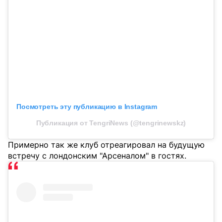
Посмотреть эту публикацию в Instagram
Публикация от TengriNews (@tengrinewskz)
Примерно так же клуб отреагировал на будущую
встречу с лондонским "Арсеналом" в гостях.