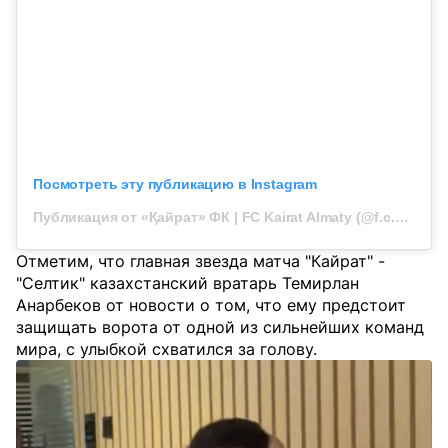
Посмотреть эту публикацию в Instagram
Публикация от «Қайрат» ФК | FC Kairat Almaty (@f.c.kairat)
Отметим, что главная звезда матча "Кайрат" -
"Селтик" казахстанский вратарь Темирлан
Анарбеков от новости о том, что ему предстоит
защищать ворота от одной из сильнейших команд
мира, с улыбкой схватился за голову.