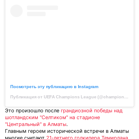
Посмотреть эту публикацию в Instagram
Публикация от UEFA Champions League (@championsleague)
Это произошло после
грандиозной победы над
шотландским "Селтиком" на стадионе
"Центральный" в Алматы
.
Главным героем исторической встречи в Алматы
многие считают
21-летнего голкипера Темирлана