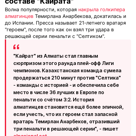
составе "Кайрата"
Волна популярности, которая
накрыла голкипера
алматинцев
Темирлана Анарбекова, докатилась и
до Испании. Пресса называет 21-летнего вратаря
"героем", после того как он взял три удара в
решающей серии пенальти с "Селтиком".
"Кайрат" из Алматы стал главным
сюрпризом этого раунда плей-офф Лиги
чемпионов. Казахстанская команда сумела
продержаться 210 минут против "Селтика"
- команды с историей - и обеспечила себе
место в числе 36 лучших в Европе по
пенальти со счётом 3:2. История
алматинцев становится ещё более эпичной,
если учесть, что их героем стал запасной
вратарь Темирлан Анарбеков, отразивший
три пенальти в решающей серии", - пишет