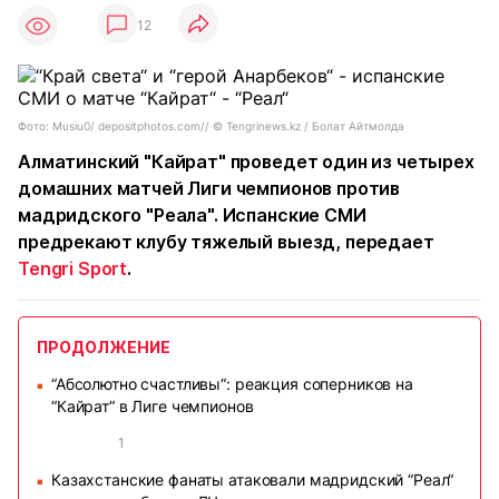
12
Фото: Musiu0/ depositphotos.com// ©️ Tengrinews.kz / Болат Айтмолда
Алматинский "Кайрат" проведет один из четырех
домашних матчей Лиги чемпионов против
мадридского "Реала". Испанские СМИ
предрекают клубу тяжелый выезд, передает
Tengri Sport
.
ПРОДОЛЖЕНИЕ
“Абсолютно счастливы“: реакция соперников на
■
“Кайрат“ в Лиге чемпионов
1
Казахстанские фанаты атаковали мадридский “Реал“
■