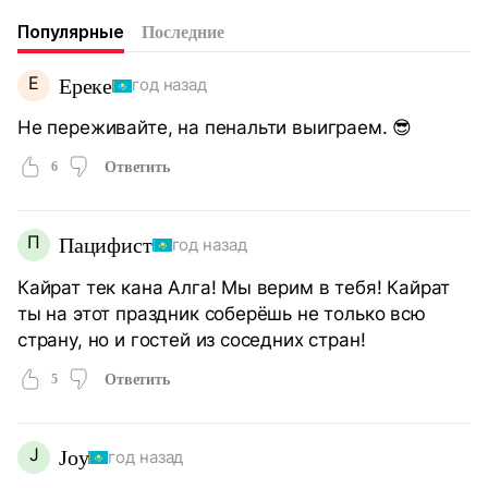
Популярные
Последние
Е
Ереке
год назад
Не переживайте, на пенальти выиграем. 😎
6
Ответить
П
Пацифист
год назад
Кайрат тек кана Алга! Мы верим в тебя! Кайрат
ты на этот праздник соберёшь не только всю
страну, но и гостей из соседних стран!
5
Ответить
J
Joy
год назад