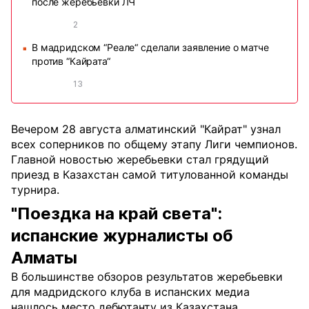
после жеребьевки ЛЧ
2
В мадридском “Реале“ сделали заявление о матче
■
против “Кайрата“
13
Вечером 28 августа алматинский "Кайрат" узнал
всех соперников по общему этапу Лиги чемпионов.
Главной новостью жеребьевки стал грядущий
приезд в Казахстан самой титулованной команды
турнира.
"Поездка на край света":
испанские журналисты об
Алматы
В большинстве обзоров результатов жеребьевки
для мадридского клуба в испанских медиа
нашлось место дебютанту из Казахстана.