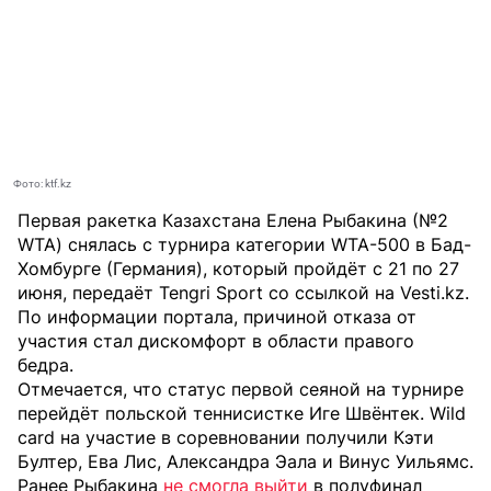
Фото: ktf.kz
Первая ракетка Казахстана Елена Рыбакина (№2
WTA) снялась с турнира категории WTA-500 в Бад-
Хомбурге (Германия), который пройдёт с 21 по 27
июня, передаёт
Tengri Sport
со ссылкой на
Vesti.kz
.
По информации портала, причиной отказа от
участия стал дискомфорт в области правого
бедра.
Отмечается, что статус первой сеяной на турнире
перейдёт польской теннисистке Иге Швёнтек. Wild
card на участие в соревновании получили Кэти
Бултер, Ева Лис, Александра Эала и Винус Уильямс.
Ранее Рыбакина
не смогла выйти
в полуфинал