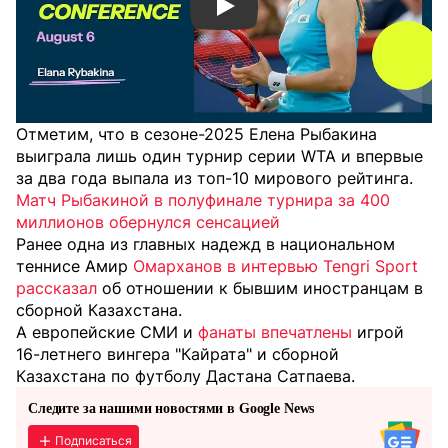
Смотреть видео YouTube
Отметим, что в сезоне-2025 Елена Рыбакина
выиграла лишь один турнир серии WTA и впервые
за два года выпала из топ-10 мирового рейтинга.
Матч Рыбакиной в полуфинале турнира за 400
миллионов обернулся сенсацией
Ранее одна из главных надежд в национальном
теннисе Амир
Омарханов в интервью Tengri Sport
рассказал
об отношении к бывшим иностранцам в
сборной Казахстана.
А европейские СМИ и
фанаты впечатлены
игрой
16-летнего вингера "Кайрата" и сборной
Казахстана по футболу Дастана Сатпаева.
Следите за нашими новостями в Google News
Подписаться