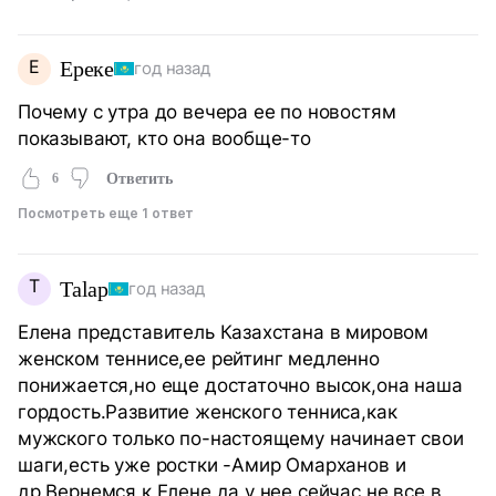
Е
Ереке
год назад
Почему с утра до вечера ее по новостям
показывают, кто она вообще-то
6
Ответить
Посмотреть еще 1 ответ
T
Talap
год назад
Елена представитель Казахстана в мировом
женском теннисе,ее рейтинг медленно
понижается,но еще достаточно высок,она наша
гордость.Развитие женского тенниса,как
мужского только по-настоящему начинает свои
шаги,есть уже ростки -Амир Омарханов и
др.Вернемся к Елене,да у нее сейчас не все в