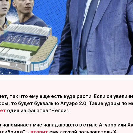
лет, так что ему еще есть куда расти. Если он увелич
ы, то будет буквально Агуэро 2.0. Такие удары по мяч
ет
один из фанатов "Челси".
 напоминает мне нападающего в стиле Агуэро или Ху
 гибрида", -
вторит
ему другой пользователь X.