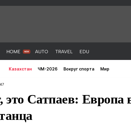
HOME
AUTO
TRAVEL
EDU
Казахстан
ЧМ-2026
Вокруг спорта
Мир
:47
, это Сатпаев: Европа 
станца
PORT
HEALTH
HOME
AUTO
Новости
порт
Новости
Новости