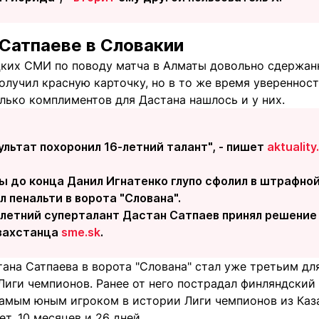
 Сатпаеве в Словакии
цких СМИ по поводу матча в Алматы довольно сдержан
олучил красную карточку, но в то же время уверенност
лько комплиментов для Дастана нашлось и у них.
льтат похоронил 16-летний талант", - пишет
aktuality
ы до конца Данил Игнатенко глупо сфолил в штрафной
л пенальти в ворота "Слована".
етний суперталант Дастан Сатпаев принял решение и
захстанца
sme.sk
.
ана Сатпаева в ворота "Слована" стал уже третьим для
иги чемпионов. Ранее от него пострадал финляндский 
самым юным игроком в истории Лиги чемпионов из Ка
ет, 10 месяцев и 26 дней.