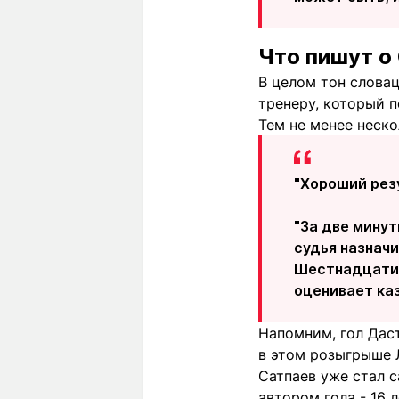
Что пишут о
В целом тон слова
тренеру, который п
Тем не менее неско
"Хороший резу
"За две минут
судья назначи
Шестнадцатил
оценивает ка
Напомним, гол Даст
в этом розыгрыше Л
Сатпаев уже стал 
автором гола - 16 л