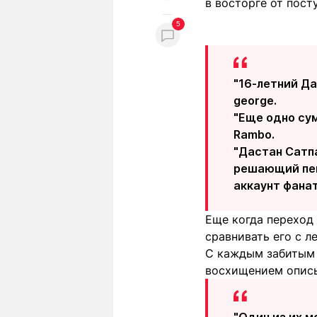
в восторге от пост
5
"16-летний Да
george.
"Еще одно су
Rambo.
"Дастан Сатпа
решающий пен
аккаунт фанат
Еще когда переход 
сравнивать его с 
С каждым забитым 
восхищением описы