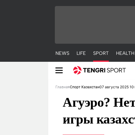
NEWS
LIFE
SPORT
HEALTH
07 августа 2025 10
Главная
Спорт Казахстан
Агуэро? Нет
игры казах
NEWS
LIFE
S
Новости
Красиво
С