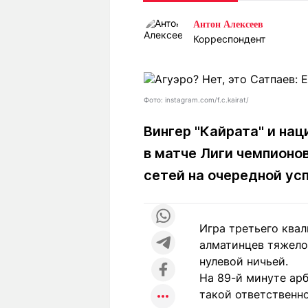
Статьи
Выгодно
В
Антон Алексеев
Погода
Полезно
Т
Корреспондент
Спецпроекты
Любопытно
Л
ч
Рейтинги
Гороскопы
Рецепты
Фото: instagram.com/f.c.kairat/
Вингер "Кайрата" и на
в матче Лиги чемпионо
О проекте
сетей на очередной усп
Редакция
Ре
Игра третьего ква
+7 (777) 001 44 99
алматинцев тяжело:
нулевой ничьей.
На 89-й минуте ар
такой ответственно