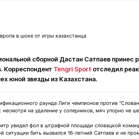
Статьи
округ спорта
Статьи
Полезное
ренды
Блоги
ига
Обзоры
емпионов
Спецпроек
циональной сборной Дастан Сатпаев принес 
в. Корреспондент
Tengri Sport
отследил реак
Контакты редакции
Вакансии
Реклама
Пресс-центр
ех юной звезды из Казахстана.
клама
лификационного раунда Лиги чемпионов против "Слован
+7 (700) 3 888 188
 несмотря на удаление у соперников, мяч упорно не ше
битр увидел фол в штрафной площади словацкой команд
й ситуации бить вызвался 16-летний Сатпаев и не про