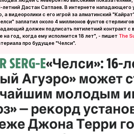
олодых людей с невероятно высокими показателями, 
16-летний Дастан Сатпаев. В интернете нападающего
, а видеоролики с его игрой за алматинский "Кайрат
елси" заплатил около 4 миллионов фунтов стерлингов 
падающий должен подписать пятилетний контракт с
 на год, когда ему исполнится 18 лет", - пишет
The S
териала про будущее "Челси".