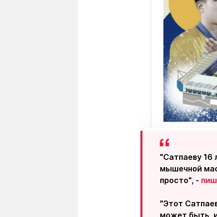
"Сатпаеву 16 
мышечной масс
просто", -
пиш
"Этот Сатпаев
может быть, и