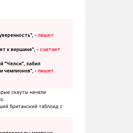
уверенность", -
пишет
т к вершине", -
считает
й "Челси", забил
и чемпионов", -
пишет
орые скауты начали
о.
ший британский таблоид с