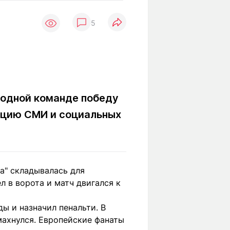
Вокруг света
Образование
5
Путевые
Учебные
заметки
заведения
Маршруты
ты
Заилийского
Алатау
родной команде победу
цию СМИ и социальных
Светлая тема
Мы в социальных сетях
а" складывалась для
л в ворота и матч двигался к
ы и назначил пенальти. В
махнулся. Европейские фанаты