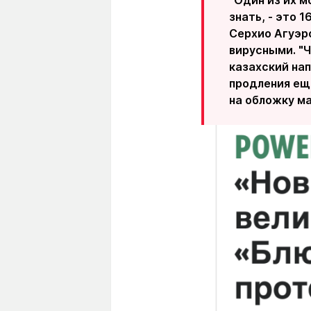
"Один из их м
знать, - это 
Серхио Агуэро
вирусными. "Ч
казахский на
продления еще
на обложку ма