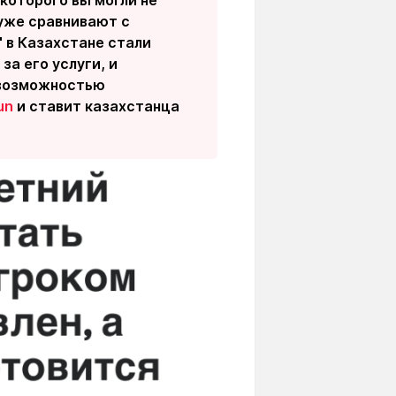
которого вы могли не
 уже сравнивают с
" в Казахстане стали
за его услуги, и
 возможностью
un
и ставит казахстанца