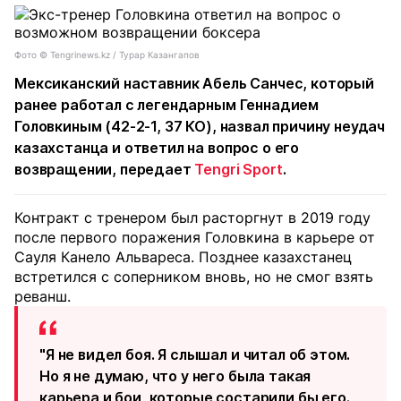
Фото ©️ Tengrinews.kz / Турар Казангапов
Мексиканский наставник Абель Санчес, который
ранее работал с легендарным Геннадием
Головкиным (42-2-1, 37 КО), назвал причину неудач
казахстанца и ответил на вопрос о его
возвращении, передает
Tengri Sport
.
Контракт с тренером был расторгнут в 2019 году
после первого поражения Головкина в карьере от
Сауля Канело Альвареса. Позднее казахстанец
встретился с соперником вновь, но не смог взять
реванш.
"Я не видел боя. Я слышал и читал об этом.
Но я не думаю, что у него была такая
карьера и бои, которые состарили бы его.