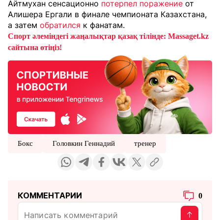
Айтмухан сенсационно
потерпел поражение
от
Алишера Ергали в финале чемпионата Казахстана,
а затем
обратился
к фанатам.
Спорт әлеміндегі жаңалықтар қазақ тілінде: Massaget.kz
сайтына өтіңіз!
Бокс
Головкин Геннадий
тренер
КОММЕНТАРИИ
0