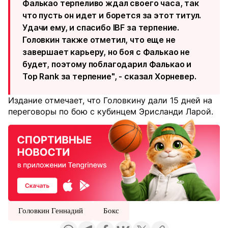
Фалькао терпеливо ждал своего часа, так
что пусть он идет и борется за этот титул.
Удачи ему, и спасибо IBF за терпение.
Головкин также отметил, что еще не
завершает карьеру, но боя с Фалькао не
будет, поэтому поблагодарил Фалькао и
Top Rank за терпение", - сказал Хорневер.
Издание отмечает, что Головкину дали 15 дней на
переговоры по бою с кубинцем Эрисланди Ларой.
Головкин Геннадий
Бокс