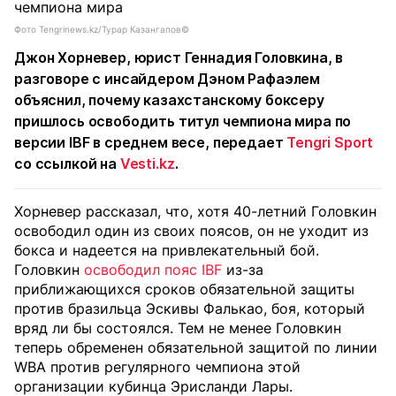
Фото Tengrinews.kz/Турар Казангапов©
Джон Хорневер, юрист Геннадия Головкина, в
разговоре с инсайдером Дэном Рафаэлем
объяснил, почему казахстанскому боксеру
пришлось освободить титул чемпиона мира по
версии IBF в среднем весе, передает
Tengri Sport
со ссылкой на
Vesti.kz
.
Хорневер рассказал, что, хотя 40-летний Головкин
освободил один из своих поясов, он не уходит из
бокса и надеется на привлекательный бой.
Головкин
освободил пояс IBF
из-за
приближающихся сроков обязательной защиты
против бразильца Эскивы Фалькао, боя, который
вряд ли бы состоялся. Тем не менее Головкин
теперь обременен обязательной защитой по линии
WBA против регулярного чемпиона этой
организации кубинца Эрисланди Лары.