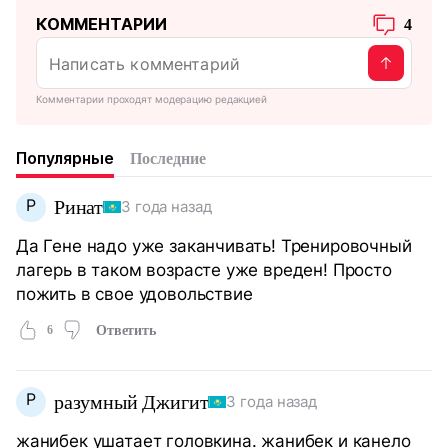
КОММЕНТАРИИ
4
Комментарии проходят модерацию редакцией
Популярные
Последние
Р
Ринат
3 года назад
Да Гене надо уже заканчивать! Тренировочный
лагерь в таком возрасте уже вреден! Просто
пожить в свое удовольствие
6
Ответить
Р
разумный Джигит
3 года назад
жанибек ушатает головкина. жанибек и канело