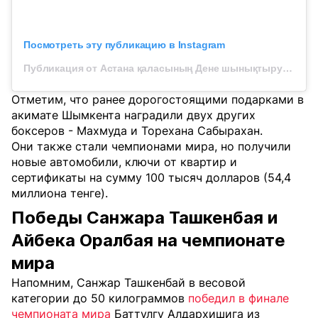
Посмотреть эту публикацию в Instagram
Публикация от Астана қаласының Дене шынықтыру және спорт басқармасы (@sport_basqarmasy_astana)
Отметим, что ранее дорогостоящими подарками в
акимате Шымкента наградили двух других
боксеров - Махмуда и Торехана Сабырахан.
Они также стали чемпионами мира, но получили
новые автомобили, ключи от квартир и
сертификаты на сумму 100 тысяч долларов (54,4
миллиона тенге).
Победы Санжара Ташкенбая и
Айбека Оралбая на чемпионате
мира
Напомним, Санжар Ташкенбай в весовой
категории до 50 килограммов
победил в финале
чемпионата мира
Баттулгу Алдархишига из