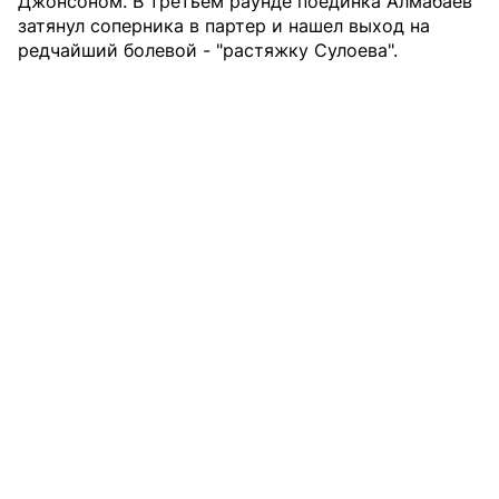
Джонсоном. В третьем раунде поединка Алмабаев
затянул соперника в партер и нашел выход на
редчайший болевой - "растяжку Сулоева".