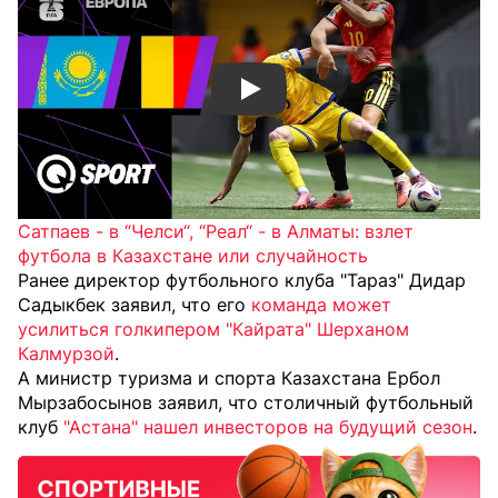
Смотреть видео YouTube
Сатпаев - в “Челси“, “Реал“ - в Алматы: взлет
футбола в Казахстане или случайность
Ранее директор футбольного клуба "Тараз" Дидар
Садыкбек заявил, что его
команда может
усилиться голкипером "Кайрата" Шерханом
Калмурзой
.
А министр туризма и спорта Казахстана Ербол
Мырзабосынов заявил, что столичный футбольный
клуб
"Астана" нашел инвесторов на будущий сезон
.