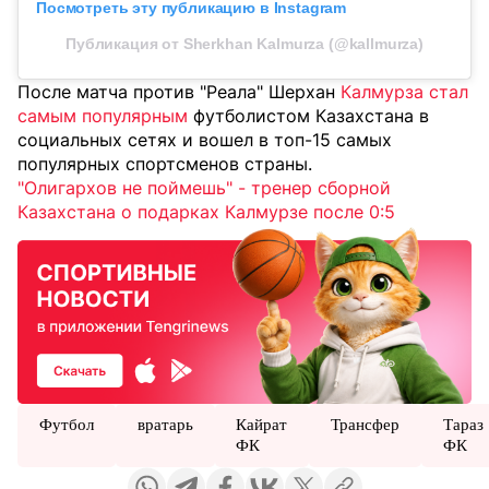
Посмотреть эту публикацию в Instagram
Публикация от Sherkhan Kalmurza (@kallmurza)
После матча против "Реала" Шерхан
Калмурза стал
самым популярным
футболистом Казахстана в
социальных сетях и вошел в топ-15 самых
популярных спортсменов страны.
"Олигархов не поймешь" - тренер сборной
Казахстана о подарках Калмурзе после 0:5
Футбол
вратарь
Кайрат
Трансфер
Тараз
ФК
ФК