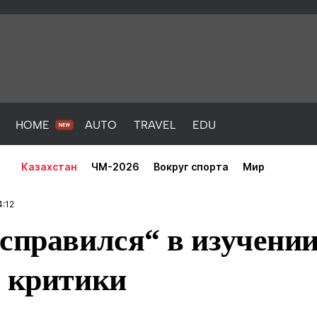
HOME
AUTO
TRAVEL
EDU
Казахстан
ЧМ-2026
Вокруг спорта
Мир
4:12
справился“ в изучении
е критики
PORT
HEALTH
HOME
AUTO
Новости
порт
Новости
Новости