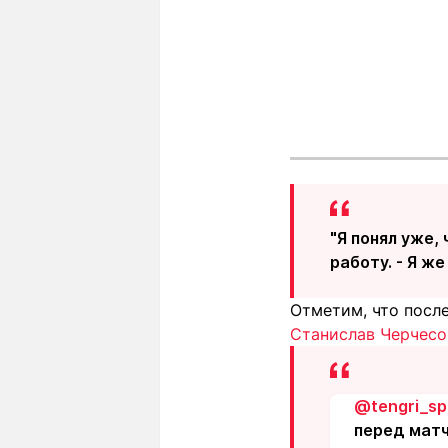
"Я понял уже,
работу. - Я ж
Отметим, что посл
Станислав Черчесо
@tengri_sp
перед матч