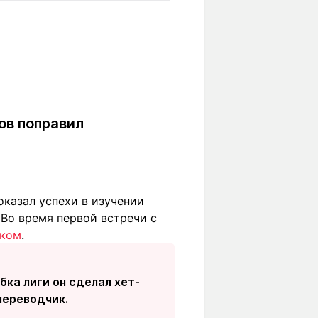
Вокруг света
Образование
Путевые
Учебные
заметки
заведения
Маршруты
ты
Заилийского
Алатау
ов поправил
Светлая тема
оказал успехи в изучении
 Во время первой встречи с
Мы в социальных сетях
ском
.
бка лиги он сделал хет-
переводчик.