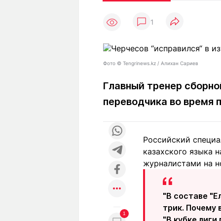
Статьи
Выгодно
В
1
Погода
Полезно
Т
Спецпроекты
Любопытно
Л
ч
Рейтинги
Гороскопы
Фото ©️ Tengrinews.kz / Алихан Сариев
Рецепты
Главный тренер сборно
переводчика во время 
О проекте
Российский специал
казахского языка 
Редакция
Ре
журналистами на 
+7 (777) 001 44 99
"В составе "Е
трик. Почему 
1
"В кубке лиги