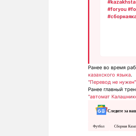
#kazakhsta
#foryou
#f
#сборнаяк
Ранее во время ра
казахского языка
.
"Перевод не нужен"
Ранее главный тре
"автомат Калашник
Следите за на
Футбол
Сборная Каза