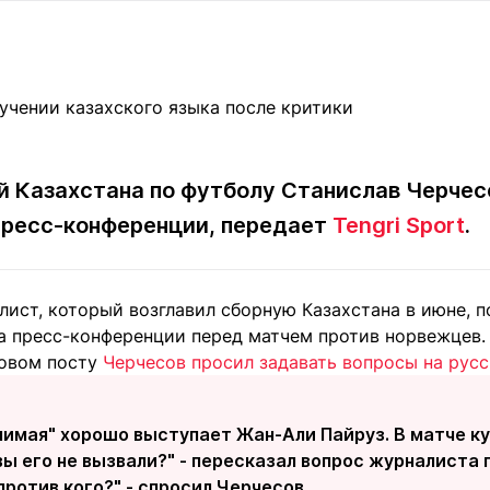
Статьи
округ спорта
Статьи
Полезное
ренды
Блоги
ига
Обзоры
емпионов
Спецпроек
й Казахстана по футболу Станислав Черчес
пресс-конференции, передает
Tengri Sport
.
Контакты редакции
Вакансии
Реклама
Пресс-центр
ист, который возглавил сборную Казахстана в июне, п
на пресс-конференции перед матчем против норвежцев.
клама
новом посту
Черчесов просил задавать вопросы на рус
+7 (700) 3 888 188
лимая" хорошо выступает Жан-Али Пайруз. В матче ку
вы его не вызвали?" - пересказал вопрос журналиста 
 против кого?" - спросил Черчесов.