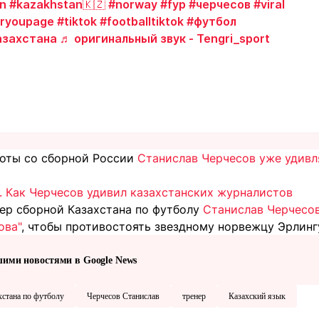
n
#kazakhstan🇰🇿
#norway
#fyp
#черчесов
#viral
oryoupage
#tiktok
#footballtiktok
#футбол
азахстана
♬ оригинальный звук - Tengri_sport
боты со сборной России
Станислав Черчесов уже удивл
. Как Черчесов удивил казахстанских журналистов
нер сборной Казахстана по футболу
Станислав Черчесов
ова"
, чтобы противостоять звездному норвежцу Эрлинг
шими новостями в Google News
хстана по футболу
Черчесов Станислав
тренер
Казахский язык