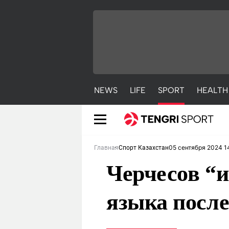
NEWS
LIFE
SPORT
HEALTH
05 сентября 2024 1
Главная
Спорт Казахстан
Черчесов “и
языка посл
NEWS
LIFE
S
Новости
Красиво
С