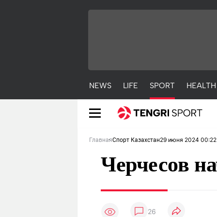
NEWS
LIFE
SPORT
HEALTH
29 июня 2024 00:22
Главная
Спорт Казахстан
Черчесов на
NEWS
LIFE
S
26
Новости
Красиво
С