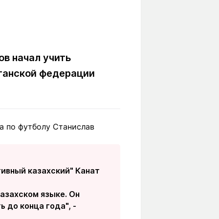
Вокруг света
Образование
Путевые
Учебные
заметки
заведения
Маршруты
ты
ов начал учить
Заилийского
Алатау
станской федерации
Светлая тема
а по футболу Станислав
Мы в социальных сетях
тивный казахский" Канат
казахском языке. Он
 до конца года", -