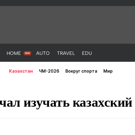
HOME
AUTO
TRAVEL
EDU
Казахстан
ЧМ-2026
Вокруг спорта
Мир
чал изучать казахский
PORT
HEALTH
HOME
AUTO
Новости
порт
Новости
Новости