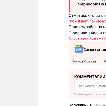
Черчесов: Но 
Отметим, что во вр
"понимает по-казах
Подписывайся на н
Присоединяйся и п
Спорт әлеміндегі жаңа
Следите за на
Черчесов Станислав
С
КОММЕНТАРИИ
Комментарии проходят мо
Популярные
После