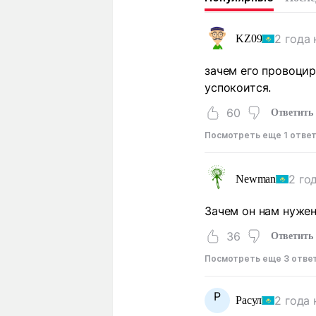
2 года 
KZ09
зачем его провоцир
успокоится.
60
Ответить
Посмотреть еще 1 отве
2 го
Newman
Зачем он нам нужен
36
Ответить
Посмотреть еще 3 отве
Р
2 года 
Расул