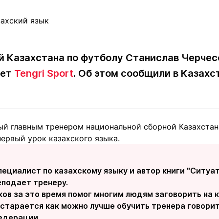
Статьи
округ спорта
Статьи
Полезное
ренды
Блоги
ига
Обзоры
емпионов
Спецпроек
й Казахстана по футболу Станислав Черчес
ает
Tengri Sport
. Об этом сообщили в Казах
Контакты редакции
Вакансии
Реклама
Пресс-центр
ый главным тренером национальной сборной Казахстан
ервый урок казахского языка.
клама
+7 (700) 3 888 188
ециалист по казахскому языку и автор книги "Ситуа
еподает тренеру.
ов за это время помог многим людям заговорить на 
остарается как можно лучше обучить тренера говорить
едерации.