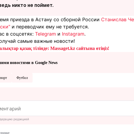
ведь никто не поймет.
емя приезда в Астану со сборной России
Станислав Че
ски"
и переводчик ему не требуется.
ас в соцсетях:
Telegram
и
Instagram
.
олучай самые важные новости!
лықтар қазақ тілінде: Massaget.kz сайтына өтіңіз!
шими новостями в Google News
порт
Футбол
дерацию редакцией
дние