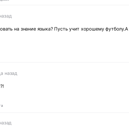
назад
овать на знание языка? Пусть учит хорошему футболу.А
т
да назад
?!
та
назад