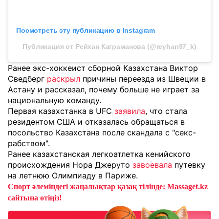
Посмотреть эту публикацию в Instagram
Публикация от Рейхан Каграманова (@reyhan97_k)
Ранее экс-хоккеист сборной Казахстана Виктор
Сведберг
раскрыл
причины переезда из Швеции в
Астану и рассказал, почему больше не играет за
национальную команду.
Первая казахстанка в UFC
заявила
, что стала
резидентом США и отказалась обращаться в
посольство Казахстана после скандала с "секс-
рабством".
Ранее казахстанская легкоатлетка кенийского
происхождения Нора Джеруто
завоевала
путевку
на летнюю Олимпиаду в Париже.
Спорт әлеміндегі жаңалықтар қазақ тілінде: Massaget.kz
сайтына өтіңіз!