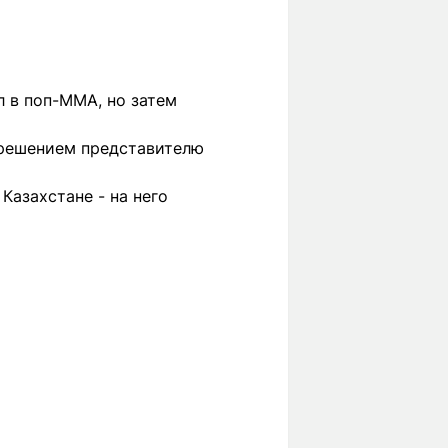
л в поп-MMA, но затем
 решением представителю
азахстане - на него