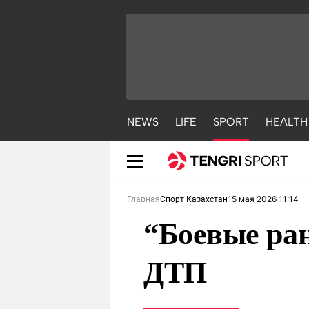
NEWS
LIFE
SPORT
HEALTH
15 мая 2026 11:14
Главная
Спорт Казахстан
“Боевые ран
ДТП
NEWS
LIFE
S
Новости
Красиво
С