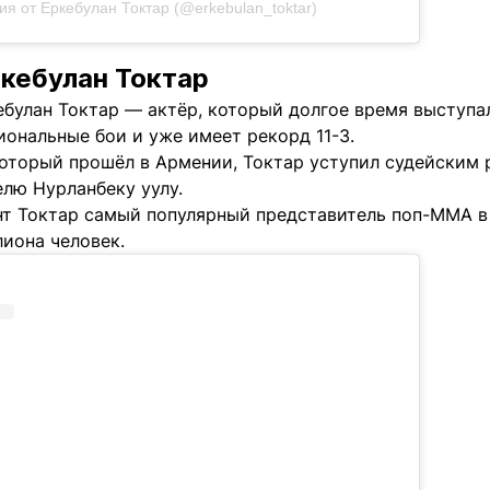
ия от Еркебулан Токтар (@erkebulan_toktar)
ркебулан Токтар
ебулан Токтар — актёр, который долгое время выступа
ональные бои и уже имеет рекорд 11-3.
который прошёл в Армении, Токтар уступил судейским
лю Нурланбеку уулу.
т Токтар самый популярный представитель поп-MMA в К
иона человек.