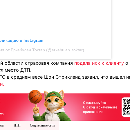
бликацию в Instagram
ия от Еркебулан Токтар (@erkebulan_toktar)
й области страховая компания
подала иск к клиенту
о 
ул место ДТП.
FC в среднем весе Шон Стрикленд заявил, что вышел н
и.
рия
ДТП
Социальные сети