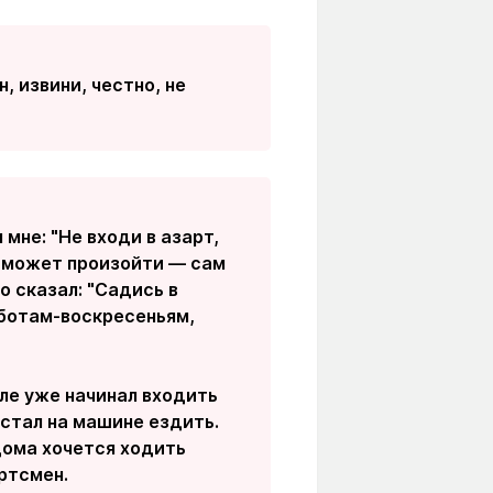
н, извини, честно, не
 мне: "Не входи в азарт,
сё может произойти — сам
о сказал: "Садись в
бботам-воскресеньям,
еле уже начинал входить
естал на машине ездить.
дома хочется ходить
ортсмен.