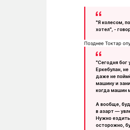
"Я колесом, по
хотел", - гов
Позднее Токтар оп
"Сегодня бог 
Еркебулан, не
даже не поймё
машину и зани
когда машин м
А вообще, буд
в азарт — увл
Нужно ездить
осторожно, бу