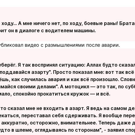
 ходу... А мне ничего нет, по ходу, боевые раны! Брата
орит он в диалоге с водителем машины.
убликовал видео с размышлениями после аварии.
уберёг. Я так воспринял ситуацию: Аллах будто сказал
 поддавайся азарту". Просто показал мне: вот так в
шь, как случилась авария и как всё произошло. Словн
майся своими делами". А мотоцикл — это так, по су
ало, спокойно прокатиться кружок — и всё.
то сказал мне не входить в азарт. Я ведь на самом д
екаться, переставал себя сдерживать. Я вообще пер
 аккуратно, осторожно, внимательнее. Теперь даже 
дто в шлеме, оглядываясь по сторонам", - заявил сп