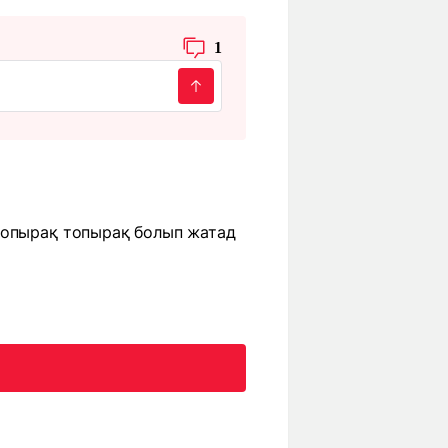
1
топырақ топырақ болып жатад