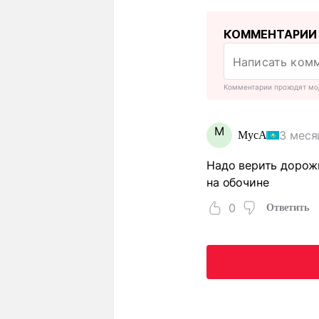
КОММЕНТАРИИ
Комментарии проходят мо
М
3 меся
МусА
Надо верить дорожн
на обочине
0
Ответить