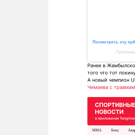
Посмотреть эту пу
Публикац
Ранее в Жамбылско
того что тот покин
А новый чемпион U
Чимаева с травмам
MMA
Боец
Ава