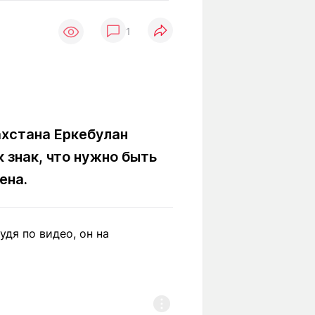
Вокруг света
Образование
1
Путевые
Учебные
заметки
заведения
Маршруты
ты
Заилийского
Алатау
хстана Еркебулан
к знак, что нужно быть
Светлая тема
ена.
Мы в социальных сетях
удя по видео, он на