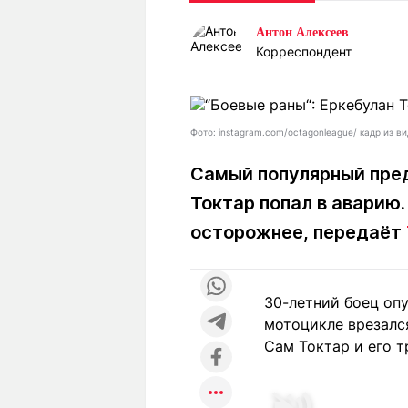
Статьи
Выгодно
В
Антон Алексеев
Погода
Полезно
Т
Корреспондент
Спецпроекты
Любопытно
Л
ч
Рейтинги
Гороскопы
Рецепты
Фото: instagram.com/octagonleague/ кадр из в
Самый популярный пре
Токтар попал в аварию.
О проекте
осторожнее, передаёт
Редакция
Ре
30-летний боец опу
+7 (777) 001 44 99
мотоцикле врезалс
Сам Токтар и его т