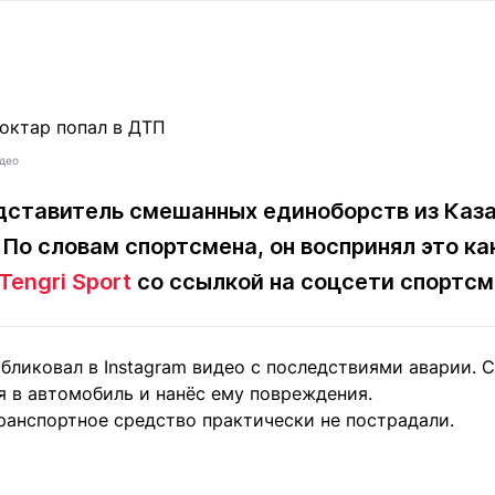
Статьи
округ спорта
Статьи
Полезное
ренды
Блоги
ига
Обзоры
емпионов
Спецпроек
идео
дставитель смешанных единоборств из Каза
 По словам спортсмена, он воспринял это ка
Контакты редакции
Вакансии
Реклама
Пресс-центр
Tengri Sport
со ссылкой на соцсети спортсм
клама
бликовал в Instagram видео с последствиями аварии. С
+7 (700) 3 888 188
я в автомобиль и нанёс ему повреждения.
ранспортное средство практически не пострадали.