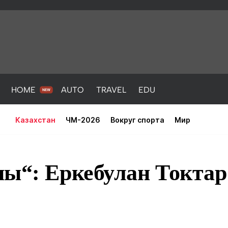
HOME
AUTO
TRAVEL
EDU
Казахстан
ЧМ-2026
Вокруг спорта
Мир
ы“: Еркебулан Токтар
PORT
HEALTH
HOME
AUTO
Новости
порт
Новости
Новости