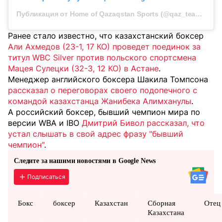
Публикация от Home of Qazaqstan Sports (@qaz_team_official)
Ранее стало известно, что казахстанский боксер
Али Ахмедов (23-1, 17 КО) проведет поединок за
титул WBC Silver против польского спортсмена
Мацея Сулецки (32-3, 12 КО) в Астане
.
Менеджер английского боксера Шакила Томпсона
рассказал о переговорах своего подопечного с
командой казахстанца Жанибека Алимханулы
.
А российский боксер, бывший чемпион мира по
версии WBA и IBO
Дмитрий Бивол рассказал, что
устал слышать в свой адрес фразу "бывший
чемпион"
.
Следите за нашими новостями в Google News
Подписаться
Бокс
боксер
Казахстан
Сборная
Отец
Казахстана