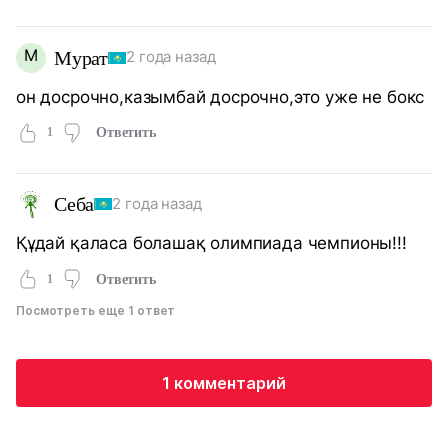
М
Мурат
2 года назад
он досрочно,казымбай досрочно,это уже не бокс
1
Ответить
Себа
2 года назад
Құдай қаласа болашақ олимпиада чемпионы!!!
1
Ответить
Посмотреть еще 1 ответ
1 комментарий