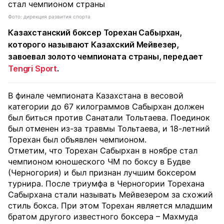
Фото: дирекция развития спорта
Казахстанский боксер Торехан Сабырхан,
которого называют Казахский Мейвезер,
завоевал золото чемпионата страны, передает
Tengri Sport
.
В финале чемпионата Казахстана в весовой
категории до 67 килограммов Сабырхан должен
был биться против Санатали Тольтаева. Поединок
был отменен из-за травмы Тольтаева, и 18-летний
Торехан был объявлен чемпионом.
Отметим, что Торехан Сабырхан в ноябре стал
чемпионом юношеского ЧМ по боксу в Будве
(Черногория) и был признан лучшим боксером
турнира. После триумфа в Черногории Торехана
Сабырхана стали называть Мейвезером за схожий
стиль бокса. При этом Торехан является младшим
братом другого известного боксера – Махмуда