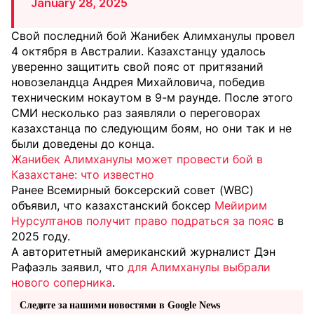
January 28, 2025
Свой последний бой Жанибек Алимханулы провел
4 октября в Австралии. Казахстанцу удалось
уверенно защитить свой пояс от притязаний
новозеландца Андрея Михайловича, победив
техническим нокаутом в 9-м раунде. После этого
СМИ несколько раз заявляли о переговорах
казахстанца по следующим боям, но они так и не
были доведены до конца.
Жанибек Алимханулы может провести бой в
Казахстане: что известно
Ранее Всемирный боксерский совет (WBC)
объявил, что казахстанский боксер
Мейирим
Нурсултанов получит право подраться за пояс
в
2025 году.
А авторитетный американский журналист Дэн
Рафаэль заявил, что
для Алимханулы выбрали
нового соперника
.
Следите за нашими новостями в Google News