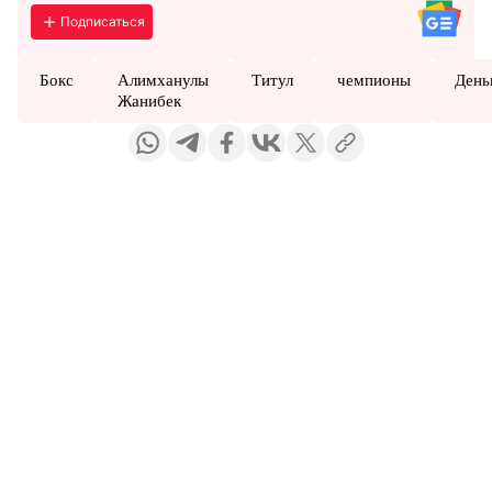
Подписаться
Бокс
Алимханулы
Титул
чемпионы
День
Жанибек