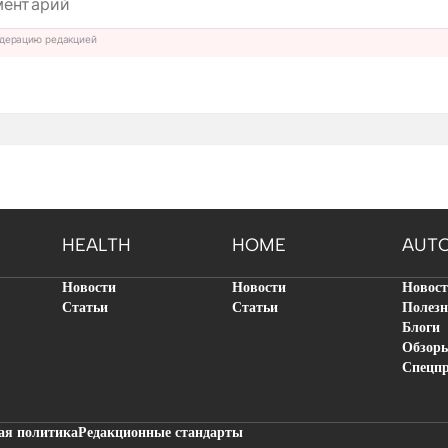
дерацию редакцией
HEALTH
HOME
AUT
Новости
Новости
Новос
Статьи
Статьи
Полезн
Блоги
Обзор
Спецп
ая политика
Редакционные стандарты