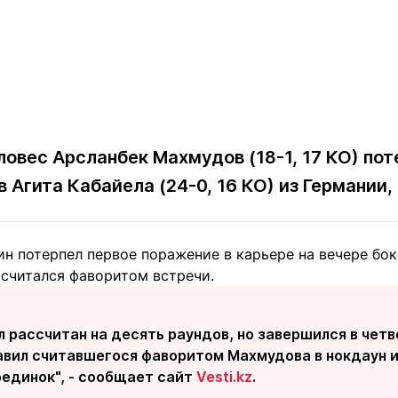
овес Арсланбек Махмудов (18-1, 17 КО) по
 Агита Кабайела (24-0, 16 КО) из Германии
н потерпел первое поражение в карьере на вечере бок
 считался фаворитом встречи.
 рассчитан на десять раундов, но завершился в чет
вил считавшегося фаворитом Махмудова в нокдаун и
оединок", - сообщает сайт
Vesti.kz
.