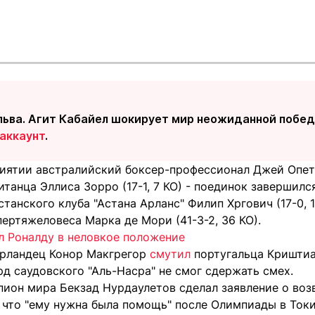
льва. Агит Кабайел шокирует мир неожиданной побед
аккаунт
.
иятии австралийский боксер-профессионал Джей Опета
танца Эллиса Зорро (17-1, 7 КО) - поединок завершилс
станского клуба "Астана Арланс" Филип Хргович (17-0, 
ертяжеловеса Марка де Мори (41-3-2, 36 КО).
л Роналду в неловкое положение
рландец Конор Макгрегор
смутил
португальца Криштиа
рд саудовского "Аль-Насра" не смог сдержать смех.
пион мира Бекзад Нурдаулетов сделал заявление о во
, что "ему нужна была помощь" после Олимпиады в Токи