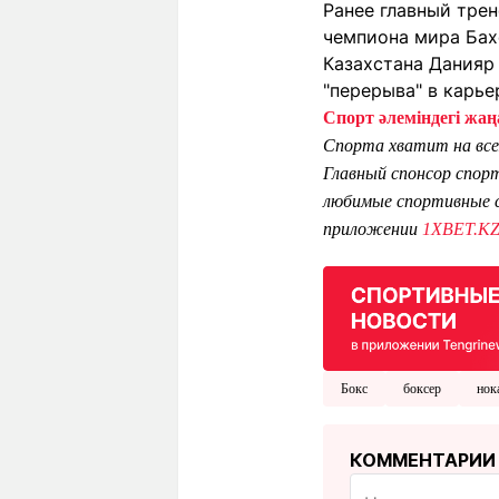
Ранее главный тре
чемпиона мира Бах
Казахстана Данияр 
"перерыва" в карье
Спорт әлеміндегі жаңа
Спорта хватит на все
Главный спонсор спор
любимые спортивные с
приложении
1XBET.K
Бокс
боксер
нок
КОММЕНТАРИИ