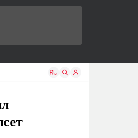
ил
псет
TRAVEL
EDU
Моя страна
Новости