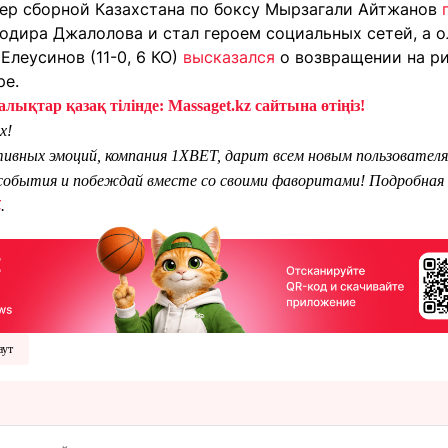
нер сборной Казахстана по боксу Мырзагали Айтжанов
одира Джалолова и стал героем социальных сетей, а 
Елеусинов (11-0, 6 КО)
высказался
о возвращении на ри
ре.
лықтар қазақ тілінде: Massaget.kz сайтына өтіңіз!
х!
тивных эмоций, компания 1XBET, дарит всем новым пользователя
обытия и побеждай вместе со своими фаворитами! Подробная 
Z
.
аут