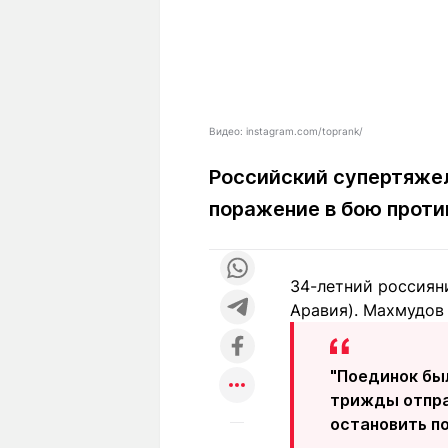
Видео: instagram.com/toprank/
Российский супертяжел
поражение в бою против
34-летний россияни
Аравия). Махмудов
"Поединок был
трижды отпра
остановить п