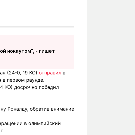
ой нокаутом", - пишет
я (24-0, 19 КО)
отправил
в
я в первом раунде.
14 КО) досрочно победил
ну Роналду, обратив внимание
звращении в олимпийский
о.