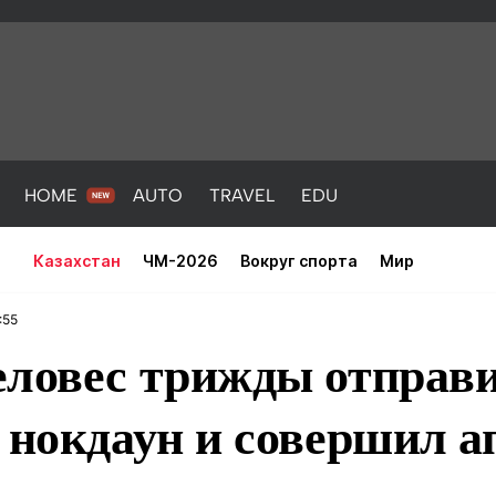
HOME
AUTO
TRAVEL
EDU
Казахстан
ЧМ-2026
Вокруг спорта
Мир
:55
еловес трижды отправ
 нокдаун и совершил а
PORT
HEALTH
HOME
AUTO
Новости
порт
Новости
Новости