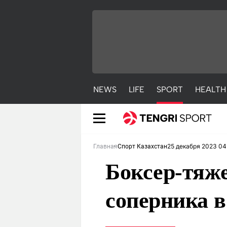
NEWS
LIFE
SPORT
HEALTH
25 декабря 2023 04
Главная
Спорт Казахстан
Боксер-тяж
соперника в
NEWS
LIFE
S
Новости
Красиво
С