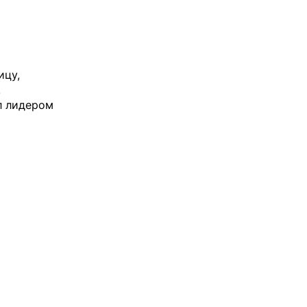
ицу,
.
л лидером