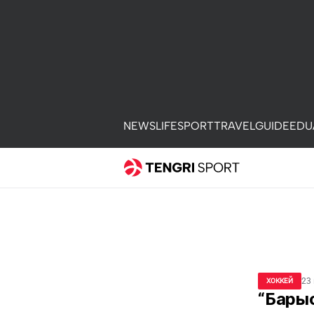
NEWS
LIFE
SPORT
TRAVEL
GUIDE
EDU
23
ХОККЕЙ
“Барыс