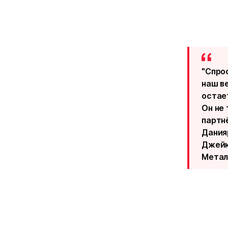
"Спрос
наш в
остае
Он не
партн
Дания
Джейк
Метал