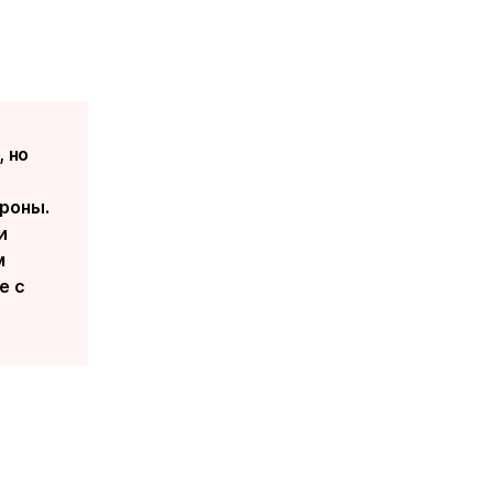
, но
роны.
и
м
е с