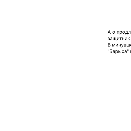
А о продл
защитник 
В минувш
"Барыса" 