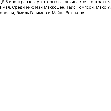
щё 6 иностранцев, у которых заканчивается контракт ч
1 мая. Среди них: Иэн Маккошен, Тайс Томпсон, Макс У
орелли, Эмиль Галимов и Майкл Веккьоне.