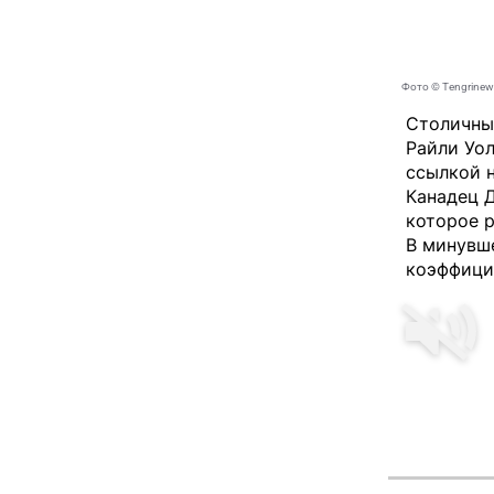
Фото © Tengrinew
Столичны
Райли Уо
ссылкой н
Канадец 
которое р
В минувш
коэффицие