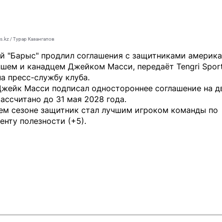
s.kz / Турар Казангапов
й "Барыс" продлил соглашения с защитниками америк
лшем и канадцем Джейком Масси, передаёт
Tengri Spor
а пресс-службу клуба.
Джейк Масси подписал одностороннее соглашение на дв
ассчитано до 31 мая 2028 года.
ем сезоне защитник стал лучшим игроком команды по
нту полезности (+5).