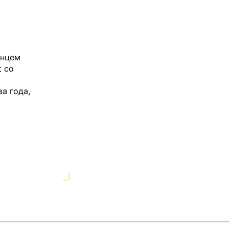
анцем
t
со
а года,