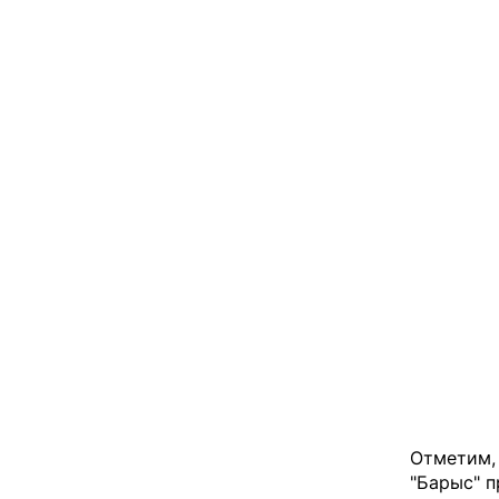
Отметим,
"Барыс" п