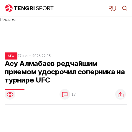
Реклама
27 июня 2026 22:35
UFC
Асу Алмабаев редчайшим
приемом удосрочил соперника на
турнире UFC
17