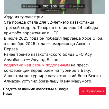
Кадр из трансляции
Эта победа стала для 32-летнего казахстанца
третьей подряд. Теперь в его активе 24 победы
при трёх поражениях в UFC.
В июле 2025 года он победил перуанца Хосе Очоа,
а в ноябре 2025 года — американца Алекса
Переза.
Ранее тренер казахстанского бойца UFC Асу
Алмабаева — Эдуард Базров —
подшутил над своим подопечным
на пресс-
конференции перед боем на турнире в Баку.
А на этом же турнире казахстанский боец Бекзат
Алмахан
уступил
бразильцу Жану Мацумото.
Следите за нашими новостями в Google
Подписаться
News