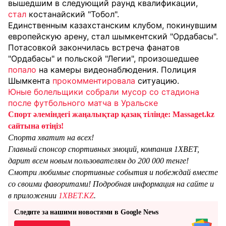
вышедшим в следующий раунд квалификации,
стал
костанайский "Тобол".
Единственным казахстанским клубом, покинувшим
европейскую арену, стал шымкентский "Ордабасы".
Потасовкой закончилась встреча фанатов
"Ордабасы" и польской "Легии", произошедшее
попало
на камеры видеонаблюдения. Полиция
Шымкента
прокомментировала
ситуацию.
Юные болельщики собрали мусор со стадиона
после футбольного матча в Уральске
Спорт әлеміндегі жаңалықтар қазақ тілінде: Massaget.kz
сайтына өтіңіз!
Спорта хватит на всех!
Главный спонсор спортивных эмоций, компания 1XBET,
дарит всем новым пользователям до 200 000 тенге!
Смотри любимые спортивные события и побеждай вместе
со своими фаворитами! Подробная информация на сайте и
в приложении
1XBET.KZ
.
Следите за нашими новостями в Google News