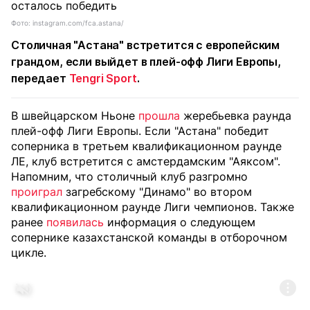
Фото: instagram.com/fca.astana/
Столичная "Астана" встретится с европейским
грандом, если выйдет в плей-офф Лиги Европы,
передает
Tengri Sport
.
В швейцарском Ньоне
прошла
жеребьевка раунда
плей-офф Лиги Европы. Если "Астана" победит
соперника в третьем квалификационном раунде
ЛЕ, клуб встретится с амстердамским "Аяксом".
Напомним, что столичный клуб разгромно
проиграл
загребскому "Динамо" во втором
квалификационном раунде Лиги чемпионов. Также
ранее
появилась
информация о следующем
сопернике казахстанской команды в отборочном
цикле.