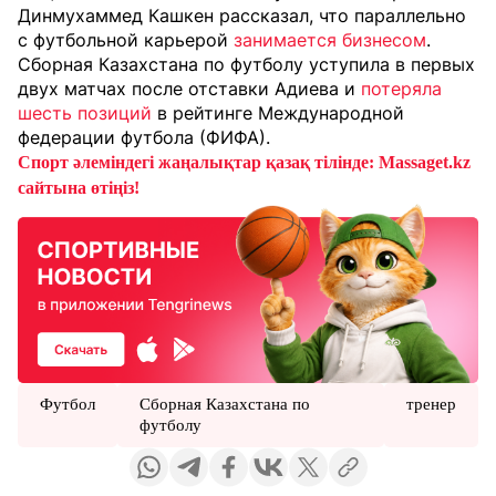
Динмухаммед Кашкен рассказал, что параллельно
с футбольной карьерой
занимается бизнесом
.
Сборная Казахстана по футболу уступила в первых
двух матчах после отставки Адиева и
потеряла
шесть позиций
в рейтинге Международной
федерации футбола (ФИФА).
Спорт әлеміндегі жаңалықтар қазақ тілінде: Massaget.kz
сайтына өтіңіз!
Футбол
Сборная Казахстана по
тренер
футболу