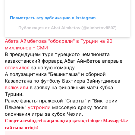
Посмотреть эту публикацию в Instagram
Публикация от Abat Aimbetov (@aimbetov9507)
Абата Аймбетова "обокрали" в Турции на 90
миллионов - СМИ
В п
редыдущем туре турецкого чемпионата
казахстанский форвард Абат Аймбетов впервые
отличился
за новую команду.
А полузащитника "Бешикташа" и сборной
Казахстана по футболу Бахтиера Зайнутдинова
включили
в заявку на финальный матч Кубка
Турции.
Ранее фанаты пражской "Спарты" и "Виктории
Пльзень"
устроили
массовую драку после
окончания игры за кубок Чехии.
Спорт әлеміндегі жаңалықтар қазақ тілінде: Massaget.kz
сайтына өтіңіз!