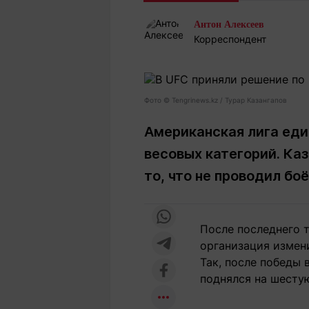
Статьи
Выгодно
В
Антон Алексеев
Погода
Полезно
Т
Корреспондент
Спецпроекты
Любопытно
Л
ч
Рейтинги
Гороскопы
Рецепты
Фото ©️ Tengrinews.kz / Турар Казангапов
Американская лига еди
весовых категорий. Ка
О проекте
то, что не проводил бо
Редакция
Ре
После последнего т
+7 (777) 001 44 99
организация измен
Так, после победы
поднялся на шестую