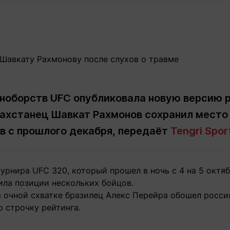
Статьи
округ спорта
Статьи
Полезное
ренды
Блоги
ига
Обзоры
емпионов
Спецпроек
ноборств UFC опубликовала новую версию р
захстанец Шавкат Рахмонов сохранил место 
Контакты редакции
Вакансии
Реклама
Пресс-центр
ёв с прошлого декабря, передаёт
Tengri Spor
клама
урнира UFC 320, который прошел в ночь с 4 на 5 октяб
+7 (700) 3 888 188
ила позиции нескольких бойцов.
 в очной схватке бразилец Алекс Перейра обошел росс
 строчку рейтинга.