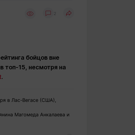
Вокруг света
Образование
2
Путевые
Учебные
заметки
заведения
Маршруты
ты
Заилийского
Алатау
ейтинга бойцов вне
в топ-15, несмотря на
Светлая тема
t
.
Мы в социальных сетях
ря в Лас-Вегасе (США),
иянина Магомеда Анкалаева и