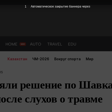
HOME
AUTO
TRAVEL
EDU
Казахстан
ЧМ-2026
Вокруг спорта
Мир
15
яли решение по Шавк
осле слухов о травме
PORT
HEALTH
HOME
AUTO
Новости
порт
Новости
Новости