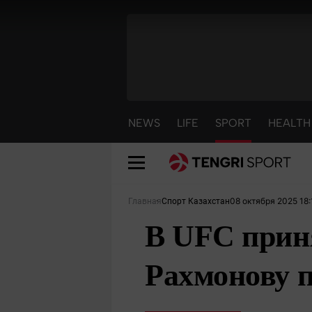
NEWS
LIFE
SPORT
HEALTH
08 октября 2025 18:
Главная
Спорт Казахстан
В UFC прин
Рахмонову п
NEWS
LIFE
S
Новости
Красиво
С