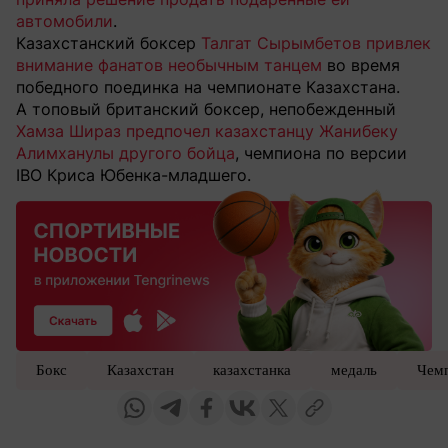
автомобили
.
Казахстанский боксер
Талгат Сырымбетов привлек
внимание фанатов необычным танцем
во время
победного поединка на чемпионате Казахстана.
А топовый британский боксер, непобежденный
Хамза Шираз предпочел казахстанцу Жанибеку
Алимханулы другого бойца
, чемпиона по версии
IBO Криса Юбенка-младшего.
Бокс
Казахстан
казахстанка
медаль
Чем