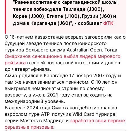
"Ранее воспитанник карагандинской школы
тенниса побеждал в Таиланде (J300),
Корее (J300), Египте (J100), Грузии (J60) и
дома в Караганде (J60)", - сообщает
ФТК
.
О 16-летнем казахстанце всерьез заговорили как о
будущей звезде тенниса после юниорского
турнира Большого шлема Australian Open. Тогда
Омарханов сенсационно выбил лидера мирового
рейтинга
в своей возрастной категории и дошел
до четвертьфинала.
Амир родился в Караганде 17 ноября 2007 году и
там же начал заниматься теннисом. С 10 лет он
выигрывал чемпионаты страны по своему
возрасту, а уже в 2021 году стал выходить на
международный уровень.
В апреле 2024 года Омарханов дебютировал во
взрослом туре ATP, получив Wild Card турнира
серии Masters в Мадриде и
заработал свои первые
серьезные призовые
.