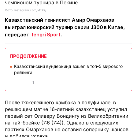
Фото: instagram.com/ktf.kz/
Казахстанский теннисист Амир Омарханов
выиграл юниорский турнир серии J300 в Китае,
передает
Tengri Sport
.
ПРОДОЛЖЕНИЕ
Казахстанский вундеркинд вошел в топ-5 мирового
■
рейтинга
1
После тяжелейшего камбэка в полуфинале, в
решающем матче 16-летний казахстанец уступил
первый сет Оливеру Бондингу из Великобритании
на тай-брейке (7:6 (7:4)). Однако в следующих
партиях Омарханов не оставил сопернику шансов
и добился успеха.