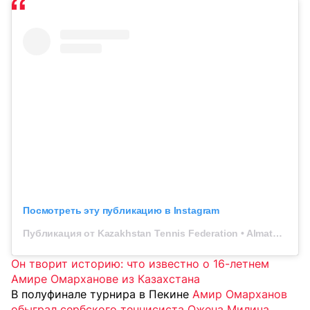
Посмотреть эту публикацию в Instagram
Публикация от Kazakhstan Tennis Federation • Almaty Open (@ktf.kz)
Он творит историю: что известно о 16-летнем
Амире Омарханове из Казахстана
В полуфинале турнира в Пекине
Амир Омарханов
обыграл сербского теннисиста Ожена Милича