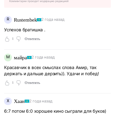
Комментарии проходят модерацию редакцией
R
Rustembek
2 года назад
Успехов братишка .
1
Ответить
М
майра
2 года назад
Красавчик в всех смыслах слова Амир, так
держать и дальше дерзить)). Удачи и побед!
1
Ответить
Х
Хаан
2 года назад
6:7 потом 6:0 хорошее кино сыграли для буков)