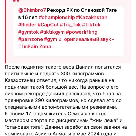
@0himbro7
Рекорд РК по Становой Тяге
в 16 лет
#championship
#Kazakhstan
#Ridder
#CapCut
#Tik_Tok
#TikTok
#gymtok
#tiktikgym
#powerlifting
#painzone
#gym
♬ оригинальный звук -
ТГк:Pain Zona
После поднятия такого веса Даниил попытался
пойти выше и поднять 300 килограммов.
Казахстанец ответил, что никогда раньше не
поднимал такой большой вес. На вопрос о его
личном рекорде Даниил рассказал, что брал на
тренировке 290 килограммов, но сделал это со
специальными вспомогательными резинками.
К своим 17 годам житель Семея является
мастером спорта по дисциплинам "жим лежа" и
"становая тяга". Даниил заработал свои звания на
чемпионате Азии в Алматы в мае 2024 года и